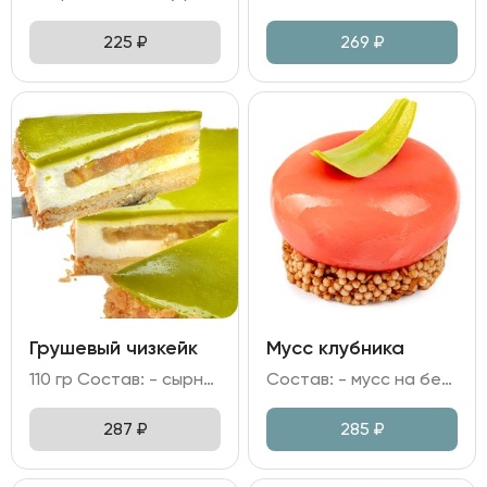
225
₽
269
₽
Грушевый чизкейк
Мусс клубника
110 гр Состав: - сырно-сливочный мусс; - джем грушевый; соленая карамель; - яйцо куриное; сливочное масло; - желатиновая масса; краситель; - песочная основа.
Состав: - мусс на белом шоколаде и сливках с начинкой из компоте клубники; - основа из молочного шоколада и рисовых шариков; - глазурью на основе клубничного пюре.
287
₽
285
₽