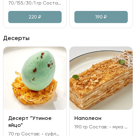
70/155/30/1 гр Состав: - котлеты из куриного филе; - пюре картофельное; - соус грибной на сливках; - зелень.
220
₽
190
₽
Десерты
Десерт "Утиное
Наполеон
яйцо"
190 гр Состав: - мука пшеничная; - масло сливочное; - яйцо куриное; - сахар; соль; уксус; молоко; сливки; - паста ванильная; крахмал кукурузный.
70 гр Состав: - суфле "птичье молоко"; - желток из облепихи; - глазурь из белого шоколада и какао; - тесто Фило; - сахар; краситель; сахарный сироп.