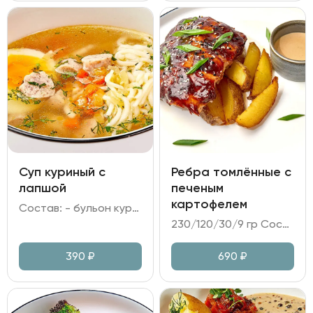
Суп куриный с
Ребра томлённые с
лапшой
печеным
картофелем
Состав: - бульон куриный; - лапша; - куриное филе; - яйцо куриное; - морковь, лук репчатый, зелень.
230/120/30/9 гр Состав: - свиные ребра в глазури барбекю; - картофель печёный; - соус перечный; - кунжут, лук зелёный.
390
₽
690
₽