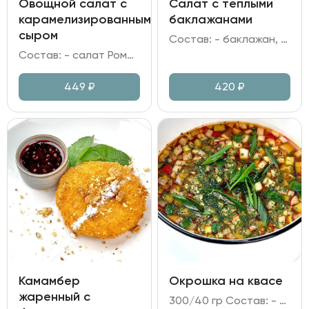
Овощной салат с
Салат с теплыми
карамелизированным
баклажанами
сыром
Состав: - баклажан, томаты черри, лук зелёный; - мусс на греческом йогурте; - кинза, кунжут; - соус на основе сладкого чили, унаги, шрирачи и соевого соуса с добавлением кунжутного масла и сока лимона.
Состав: - салат Романо; - огурец; перец болгарский; помидор; лук красный; - оливки/маслины; - сыр Фета; сахар; - заправка медово-горчичная.
449
₽
420
₽
Камамбер
Окрошка на квасе
жаренный с
300/40 гр Состав: - квас; - ветчина куриная; - редис; огурец; яйцо куриное; хрен; горчица; лук зелёный; зелень.