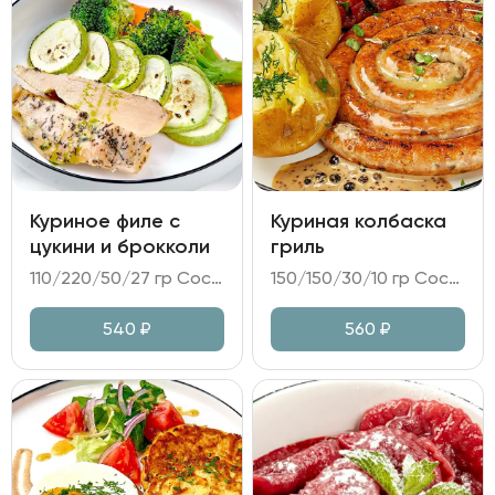
Куриное филе с
Куриная колбаска
цукини и брокколи
гриль
110/220/50/27 гр Состав: - куриное филе су-вид; - цукини, брокколи; - соус из печенного перца; - масло укропное, масло растительное, зелень.
150/150/30/10 гр Состав: - колбаса куриная; - картофель в золе; овощная икра Рататуй; - соус перечный; - горчица.
540
₽
560
₽