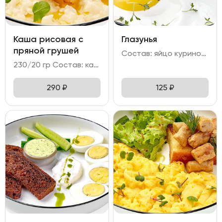
Каша рисовая с
Глазунья
пряной грушей
Состав: яйцо куриное - 2 шт
230/20 гр Состав: каша рисовая на топленом/кокосовом молоке с грушей в сиропе.
290
₽
125
₽