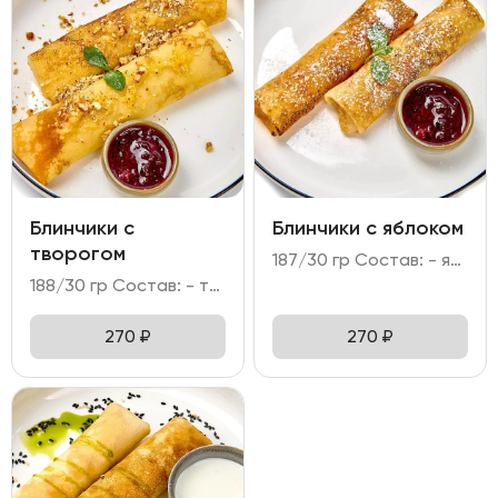
Блинчики с
Блинчики с яблоком
творогом
187/30 гр Состав: - яблоко, корица; - мука, яйцо куриное, молоко; - сахарная пудра, мята; - брусничное варенье.
188/30 гр Состав: - творог 5%, крупа манная; - мука, яйцо куриное, молоко; - грецкий орех, сахарная пудра; - брусничное варенье.
270
₽
270
₽