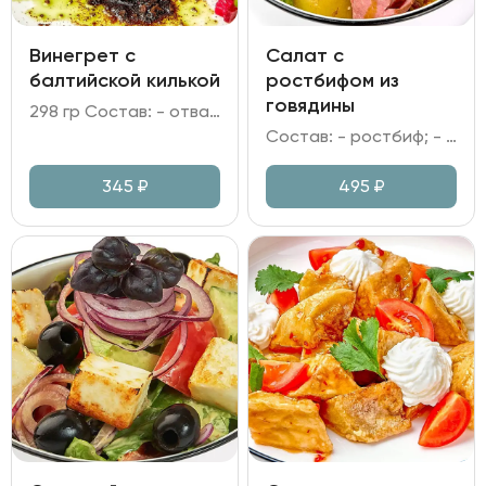
Винегрет с
Салат с
балтийской килькой
ростбифом из
говядины
298 гр Состав: - отварные свекла, морковь и картофель; - огурцы маринованные; капуста квашеная; - килька; Бородинская крошка; - горошек зелёный; лук репчатый; лук зелёный; зелень; - масло растительное; уксус яблочный.
Состав: - ростбиф; - картофель запеченный; томаты вяленые; - томаты Черри; микс салата; лук красный; - заправка имбирная.
345
₽
495
₽