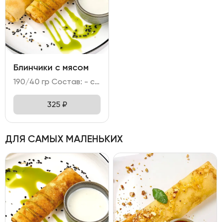
Блинчики с мясом
190/40 гр Состав: - свинина, говядина, лук репчатый; - мука, яйцо куриное, молоко, сахар; кунжут; - сметана.
325
₽
ДЛЯ САМЫХ МАЛЕНЬКИХ