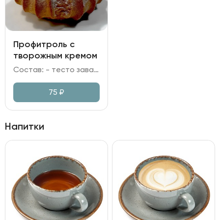
Профитроль с
творожным кремом
Состав: - тесто заварное; - крем на сливках и творожном сыре; - сахарная пудра.
75
₽
Напитки