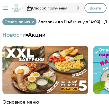
Способ получения
Войти
Основное меню
Завтраки до 11:45 (вых. до 14:00)
Д
Новости
Акции
Основное меню