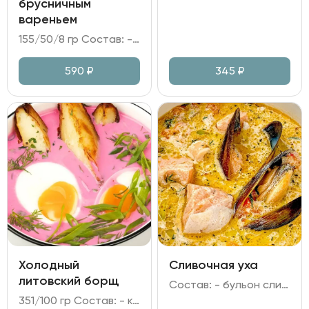
брусничным
вареньем
155/50/8 гр Состав: - сыр Камамбер в панировке; - варенье брусничное; - грецкий орех, мята, сахарная пудра.
590
₽
345
₽
Холодный
Сливочная уха
литовский борщ
Состав: - бульон сливочный из морского окуня; - форель, мидии; - перец болгарский, лук репчатый, морковь, сельдерей, чеснок, зелень.
351/100 гр Состав: - кефир; сметана; огурец; свекла; лук зелёный; укроп; петрушка; хрен; горчица; укропное масло; лимонный сок; яйцо куриное; - картофель отварной.