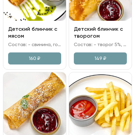
Детский блинчик с
Детский блинчик с
мясом
творогом
Состав: - свинина, говядина, лук репчатый; - мука, яйцо куриное, молоко, сахар; - сметана.
Состав: - творог 5%, крупа манная; - мука, яйцо куриное, молоко; - брусничное варенье; - грецкий орех, сахарная пудра.
160
₽
149
₽