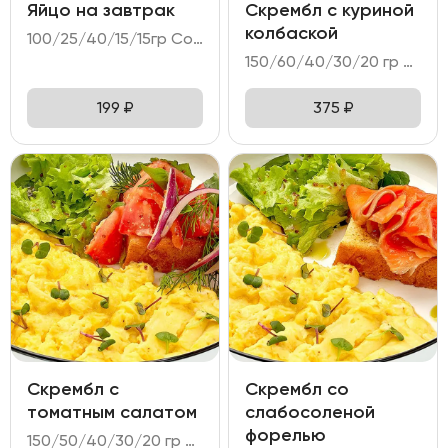
Яйцо на завтрак
Скрембл с куриной
колбаской
100/25/40/15/15гр Состав: - яйцо куриное (2 шт); - хлеб Бородинский с клюквой; - огурец свежий; - соус тар-тар; - масло пряное.
150/60/40/30/20 гр Состав: - яйцо куриное (3 шт); - колбаска куриная; - тартин пшеничный; - намазка из печеного перца; - микс салата.
199
₽
375
₽
Скрембл с
Скрембл со
томатным салатом
слабосоленой
форелью
150/50/40/30/20 гр Состав: - яйцо куриное (3 шт); - салат томатный; - тартин пшеничный; - намазка сырная; - микс салата.