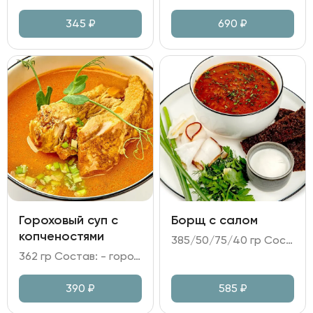
345
₽
690
₽
Гороховый суп с
Борщ с салом
копченостями
385/50/75/40 гр Состав: - бульон куриный; грудинка говяжья томленая; капуста белокочанная; картофель; морковь; свекла; чеснок; лук репчатый; соус Демигласс; томатная паста; укроп; - сало копченое; сало соленое; - хлеб Бородинский; - сметана.
362 гр Состав: - горох; картофель; морковь; лук репчатый; - бульон куриный; масло сливочное; - ребра копченые; охотничьи колбаски; - зелень.
390
₽
585
₽