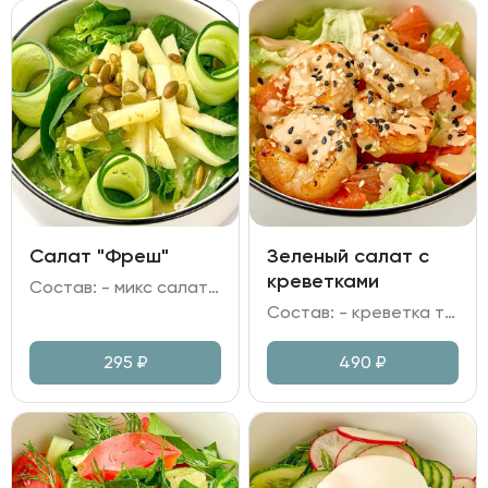
Салат "Фреш"
Зеленый салат с
креветками
Состав: - микс салата; - шпинат; - огурец свежий; - яблоко; - семечки тыквы; - заправка медово-горчичная.
Состав: - креветка тигровая; - микс зелени; - грейпфрут; - томаты черри; - заправка имбирная, кунжут, масло растительное.
295
₽
490
₽