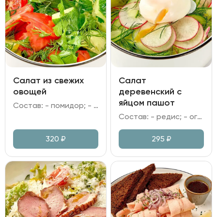
Салат из свежих
Салат
овощей
деревенский с
яйцом пашот
Состав: - помидор; - огурец; - зелень; - заправка на выбор.
Состав: - редис; - огурец; - яйцо пашот; - зелень; - заправка на выбор.
320
₽
295
₽