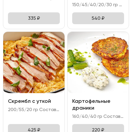
150/45/40/20/30 гр Состав: - яйцо куриное (3 шт); - форель слабосоленая; - тартин пшеничный; - микс салата; - намазка сырная.
335
₽
540
₽
Скрембл с уткой
Картофельные
драники
200/55/20 гр Состав: - яйцо куриное (4 шт); - филе утки; - соус унаги.
160/40/40 гр Состав: - дранники картофельные; - соус тар-тар; - битые огурцы.
425
₽
220
₽