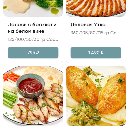
Лосось с брокколи
Деловая Утка
на белом вине
360/105/80/115 гр Состав: - утка маринованная; - огурец; дайкон; перец болгарский; лук зелёный; - соус на основе Хойсин; - пшеничные лепёшки.
125/100/50/30 гр Состав: - лосось; - брокколи; - салат томатный (помидоры; лук красный; микс салата и зелени; медово-горчичная заправка); - соус на белом вине.
795
₽
1 490
₽