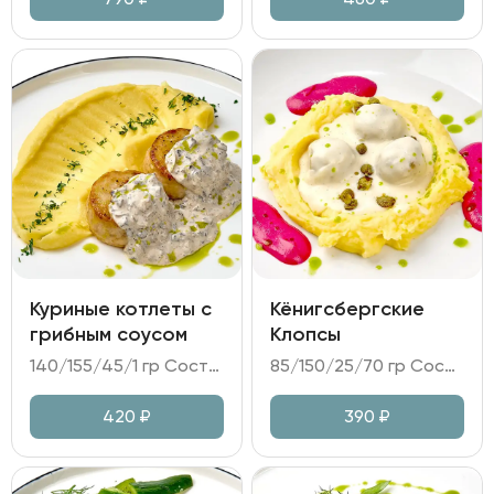
Куриные котлеты с
Кёнигсбергские
грибным соусом
Клопсы
140/155/45/1 гр Состав: - котлеты из куриного филе; - пюре картофельное; - соус грибной на сливках; - зелень.
85/150/25/70 гр Состав: - клопсы (свиной карбонад, лук репчатый, каперсы, килька); - пюре картофельное; - мусс свекольный на сыре Фета; - сливочный соус.
420
₽
390
₽