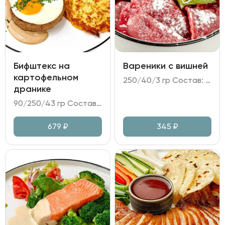
Бифштекс на
Вареники с вишней
картофельном
250/40/3 гр Состав: - вареники (тесто на пшеничной муке; вишня; вишневое желе); - заправка сметанная; - мята.
дранике
90/250/43 гр Состав: - бифштекс из говяжьего фарша; - картофельные драники; яйцо пашот; томатный салат; - соус перечный.
679
₽
345
₽