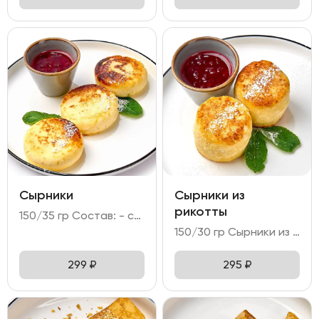
Сырники
Сырники из
рикотты
150/35 гр Состав: - сырники - 3 шт (творог; манная крупа; сахар; яйцо куриное; мука пшеничная; масло растительное); - брусничное варенье; - мята; сахарная мудра; голубика.
150/30 гр Сырники из рикотты – нежные сырники из сыра рикотта с марципаном и миндальной мукой. Подается с брусничным вареньем.
299
₽
295
₽