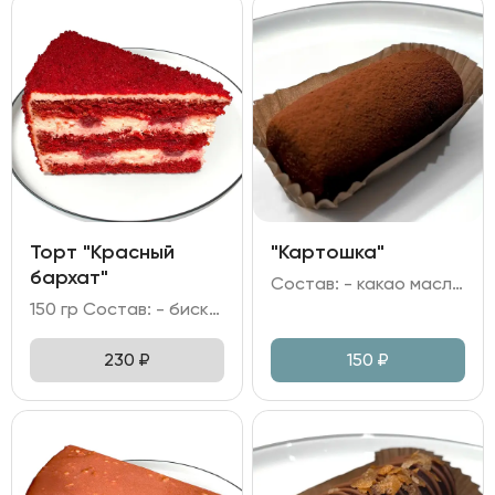
Торт "Красный
"Картошка"
бархат"
Состав: - какао масло; масло сливочное; - мука пшеничная; яйцо куриное; - сгущеное молоко; ликер Амаретто; какао; сахар.
150 гр Состав: - бисквит; - клубничная прослойка; - крем сливочно-творожный.
230
₽
150
₽