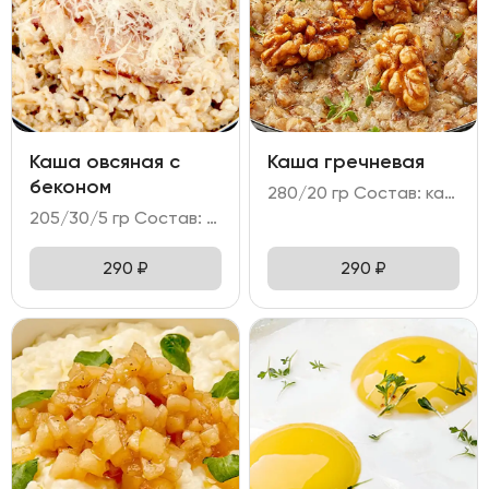
Каша овсяная с
Каша гречневая
беконом
280/20 гр Состав: каша гречневая на топленом молоке с грецким орехом.
205/30/5 гр Состав: - каша овсяная; - бекон; - пармезан.
290
₽
290
₽