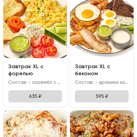
Завтрак XL c
Завтрак XL с
форелью
беконом
Состав: - скрембл с креветкой; - форель слабо-соленая; - огурец свежий; помидоры Черри; - бриошь; - соус тар-тар; масло пряное.
Состав: - драники картофельные; - яйцо отварное; яйцо жареное; - колбаска куриная гриль; бекон; - хлеб бородинский с клюквой; - битый огурец; - соус тар тар; майонез сметанковый; масло пряное.
635
₽
595
₽