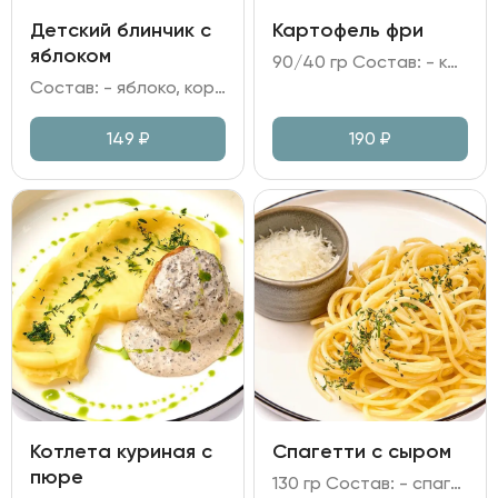
Детский блинчик с
Картофель фри
яблоком
90/40 гр Состав: - картофель фри; - кетчуп, соль.
Состав: - яблоко, корица; - мука, яйцо куриное, молоко; - брусничное варенье; - сахарная пудра, мята.
149
₽
190
₽
Котлета куриная с
Спагетти с сыром
пюре
130 гр Состав: - спагетти; - сыр Памрмезан, масло сливочное.