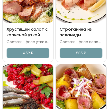
Хрустящий салат с
Строганина из
копченой уткой
пеламиды
Состав: - филе утки копченое; - салат Романо; помидор; - сыр Пармезан; - сухари; - горчица; специи; масло укропное; масло растительное; чеснок.
Состав: - филе пеламиды; - хлеб Бородинский; - лук красный; - соус на основе бальзамического уксуса и соевого соуса; - лимон, зелень.
459
₽
585
₽