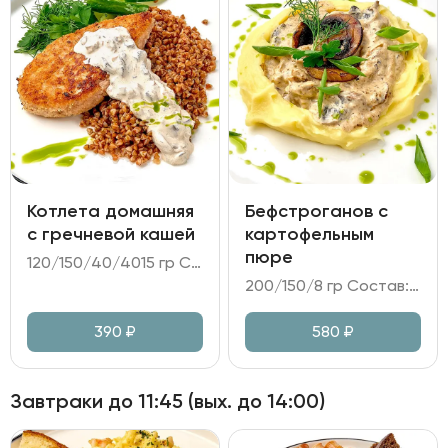
Котлета домашняя
Бефстроганов с
с гречневой кашей
картофельным
пюре
120/150/40/4015 гр Состав: - котлета из говядины и свинины; - каша гречневая; - огурцы битые; - соус грибной на сливках; - зелень, масло сливочное, масло укропное.
200/150/8 гр Состав: - бефстроганов из говядины на сливочно-грибном соусе; - картофельное пюре; - зелень, масло укропное.
390
₽
580
₽
Завтраки до 11:45 (вых. до 14:00)