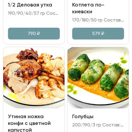
1/2 Деловая утка
Котлета по-
киевски
190/90/40/57 гр Состав: - утка маринованная; - огурец, дайкон, перец болгарский4 - соус на основе Хойсин; - лепёшки пшеничные.
170/180/50 гр Состав: - котлеты из куриного филе в панировке; - картофельное пюре; - огурцы, маринованные в медово-горчичном соусе.
790
₽
579
₽
Утиная ножка
Голубцы
конфи с цветной
200/190/3 гр Состав: - фарш из говядины; лук репчатый; капуста пекинская; - соус на основе сметаны и томатной пасты с луком и морковь; - масло укропное, зелень.
капустой