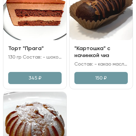
Торт "Прага"
"Картошка" с
начинкой чиз
130 гр Состав: - шоколадный бисквит; - сливочный мусс на молочном шоколаде; - глазурь шоколадная; - джем абрикосовый; - фундук.
Состав: - какао масло; масло сливочное; - мука пшеничная; яйцо куриное; - сгущеное молоко; ликер Амаретто; какао; сахар; - начинка на сливках и творожном сыре; - вафельная крошка.
345
₽
150
₽