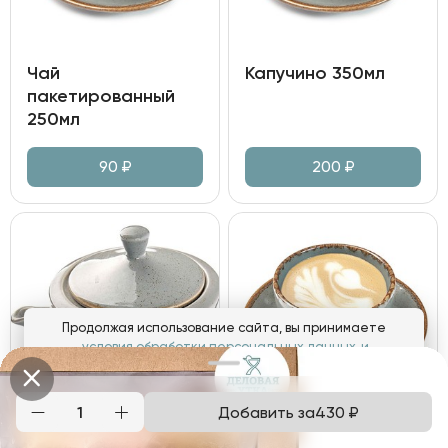
Чай
Капучино 350мл
пакетированный
250мл
90
₽
200
₽
Продолжая использование сайта, вы принимаете
условия обработки персональных данных
и
соглашаетесь с использованием аналитических файлов
cookies
Добавить за
430
₽
Понятно
Чай "Граф Орлов"
Флэт Уайт 180мл