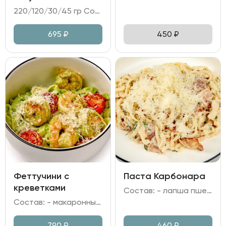
220/120/30/45 гр Состав: - утиная ножка конфи; - капуста цветная; - чатни из сливы; - соус перечный; микрозелень.
695
₽
450
₽
Феттучини с
Паста Карбонара
креветками
Состав: - лапша пшеничная; - бекон; - сыр Пармезан; - сливки; яичный желток; - лук репчатый; чеснок; зелень.
Состав: - макаронные изделия Феттучини; - креветка тигровая; - томаты черри, шпинат; - сливки, вино белое; - сыр Пармезан, чеснок.
790
₽
460
₽