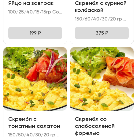
Яйцо на завтрак
Скрембл с куриной
колбаской
100/25/40/15/15гр Состав: - яйцо куриное (2 шт); - хлеб Бородинский с клюквой; - огурец свежий; - соус тар-тар; - масло пряное.
150/60/40/30/20 гр Состав: - яйцо куриное (3 шт); - колбаска куриная; - тартин пшеничный; - намазка из печеного перца; - микс салата.
199
₽
375
₽
Скрембл с
Скрембл со
томатным салатом
слабосоленой
форелью
150/50/40/30/20 гр Состав: - яйцо куриное (3 шт); - салат томатный; - тартин пшеничный; - намазка сырная; - микс салата.