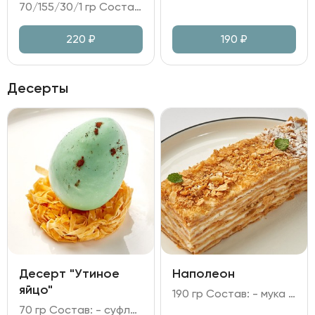
70/155/30/1 гр Состав: - котлеты из куриного филе; - пюре картофельное; - соус грибной на сливках; - зелень.
220
₽
190
₽
Десерты
Десерт "Утиное
Наполеон
яйцо"
190 гр Состав: - мука пшеничная; - масло сливочное; - яйцо куриное; - сахар; соль; уксус; молоко; сливки; - паста ванильная; крахмал кукурузный.
70 гр Состав: - суфле "птичье молоко"; - желток из облепихи; - глазурь из белого шоколада и какао; - тесто Фило; - сахар; краситель; сахарный сироп.