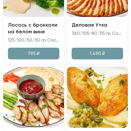
Лосось с брокколи
Деловая Утка
на белом вине
360/105/80/115 гр Состав: - утка маринованная; - огурец; дайкон; перец болгарский; лук зелёный; - соус на основе Хойсин; - пшеничные лепёшки.
125/100/50/30 гр Состав: - лосось; - брокколи; - салат томатный (помидоры; лук красный; микс салата и зелени; медово-горчичная заправка); - соус на белом вине.
795
₽
1 490
₽