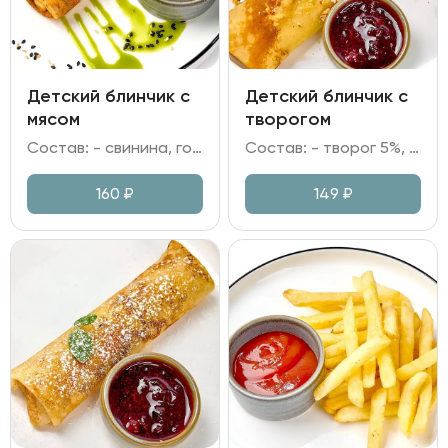
Детский блинчик с
Детский блинчик с
мясом
творогом
Состав: - свинина, говядина, лук репчатый; - мука, яйцо куриное, молоко, сахар; - сметана.
Состав: - творог 5%, крупа манная; - мука, яйцо куриное, молоко; - брусничное варенье; - грецкий орех, сахарная пудра.
160
₽
149
₽