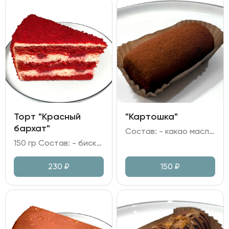
Торт "Красный
"Картошка"
бархат"
Состав: - какао масло; масло сливочное; - мука пшеничная; яйцо куриное; - сгущеное молоко; ликер Амаретто; какао; сахар.
150 гр Состав: - бисквит; - клубничная прослойка; - крем сливочно-творожный.
230
₽
150
₽