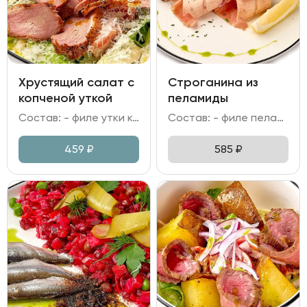
Хрустящий салат с
Строганина из
копченой уткой
пеламиды
Состав: - филе утки копченое; - салат Романо; помидор; - сыр Пармезан; - сухари; - горчица; специи; масло укропное; масло растительное; чеснок.
Состав: - филе пеламиды; - хлеб Бородинский; - лук красный; - соус на основе бальзамического уксуса и соевого соуса; - лимон, зелень.
459
₽
585
₽