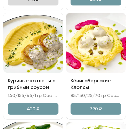
Куриные котлеты с
Кёнигсбергские
грибным соусом
Клопсы
140/155/45/1 гр Состав: - котлеты из куриного филе; - пюре картофельное; - соус грибной на сливках; - зелень.
85/150/25/70 гр Состав: - клопсы (свиной карбонад, лук репчатый, каперсы, килька); - пюре картофельное; - мусс свекольный на сыре Фета; - сливочный соус.
420
₽
390
₽