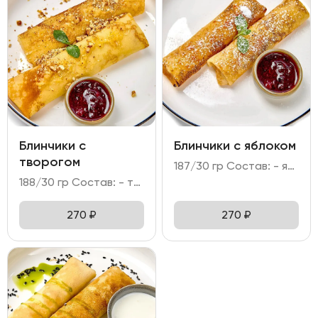
Блинчики с
Блинчики с яблоком
творогом
187/30 гр Состав: - яблоко, корица; - мука, яйцо куриное, молоко; - сахарная пудра, мята; - брусничное варенье.
188/30 гр Состав: - творог 5%, крупа манная; - мука, яйцо куриное, молоко; - грецкий орех, сахарная пудра; - брусничное варенье.
270
₽
270
₽