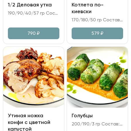
1/2 Деловая утка
Котлета по-
киевски
190/90/40/57 гр Состав: - утка маринованная; - огурец, дайкон, перец болгарский4 - соус на основе Хойсин; - лепёшки пшеничные.
170/180/50 гр Состав: - котлеты из куриного филе в панировке; - картофельное пюре; - огурцы, маринованные в медово-горчичном соусе.
790
₽
579
₽
Утиная ножка
Голубцы
конфи с цветной
200/190/3 гр Состав: - фарш из говядины; лук репчатый; капуста пекинская; - соус на основе сметаны и томатной пасты с луком и морковь; - масло укропное, зелень.
капустой