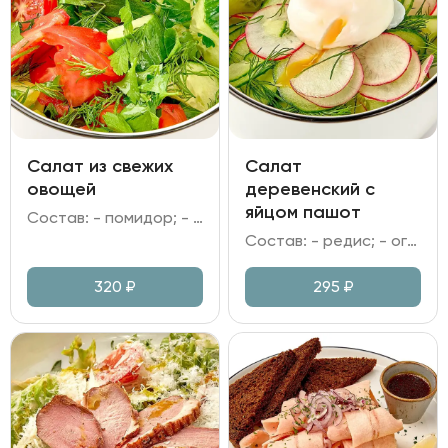
Салат из свежих
Салат
овощей
деревенский с
яйцом пашот
Состав: - помидор; - огурец; - зелень; - заправка на выбор.
Состав: - редис; - огурец; - яйцо пашот; - зелень; - заправка на выбор.
320
₽
295
₽