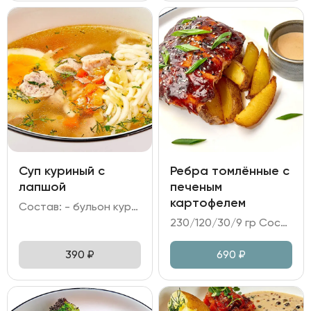
Суп куриный с
Ребра томлённые с
лапшой
печеным
картофелем
Состав: - бульон куриный; - лапша; - куриное филе; - яйцо куриное; - морковь, лук репчатый, зелень.
230/120/30/9 гр Состав: - свиные ребра в глазури барбекю; - картофель печёный; - соус перечный; - кунжут, лук зелёный.
390
₽
690
₽