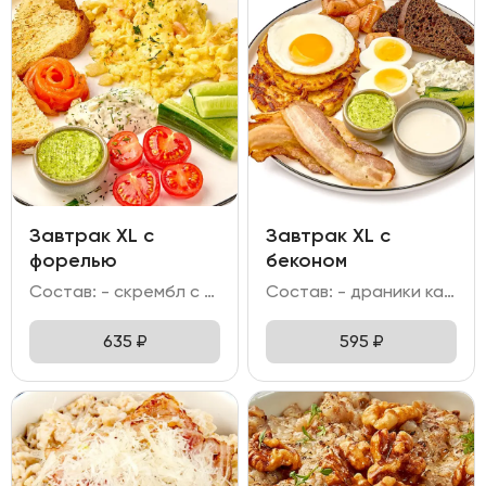
Завтрак XL c
Завтрак XL с
форелью
беконом
Состав: - скрембл с креветкой; - форель слабо-соленая; - огурец свежий; помидоры Черри; - бриошь; - соус тар-тар; масло пряное.
Состав: - драники картофельные; - яйцо отварное; яйцо жареное; - колбаска куриная гриль; бекон; - хлеб бородинский с клюквой; - битый огурец; - соус тар тар; майонез сметанковый; масло пряное.
635
₽
595
₽