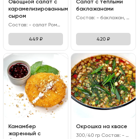
Овощной салат с
Салат с теплыми
карамелизированным
баклажанами
сыром
Состав: - баклажан, томаты черри, лук зелёный; - мусс на греческом йогурте; - кинза, кунжут; - соус на основе сладкого чили, унаги, шрирачи и соевого соуса с добавлением кунжутного масла и сока лимона.
Состав: - салат Романо; - огурец; перец болгарский; помидор; лук красный; - оливки/маслины; - сыр Фета; сахар; - заправка медово-горчичная.
449
₽
420
₽
Камамбер
Окрошка на квасе
жаренный с
300/40 гр Состав: - квас; - ветчина куриная; - редис; огурец; яйцо куриное; хрен; горчица; лук зелёный; зелень.