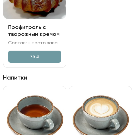
Профитроль с
творожным кремом
Состав: - тесто заварное; - крем на сливках и творожном сыре; - сахарная пудра.
75
₽
Напитки