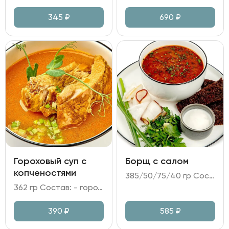
345
₽
690
₽
Гороховый суп с
Борщ с салом
копченостями
385/50/75/40 гр Состав: - бульон куриный; грудинка говяжья томленая; капуста белокочанная; картофель; морковь; свекла; чеснок; лук репчатый; соус Демигласс; томатная паста; укроп; - сало копченое; сало соленое; - хлеб Бородинский; - сметана.
362 гр Состав: - горох; картофель; морковь; лук репчатый; - бульон куриный; масло сливочное; - ребра копченые; охотничьи колбаски; - зелень.
390
₽
585
₽