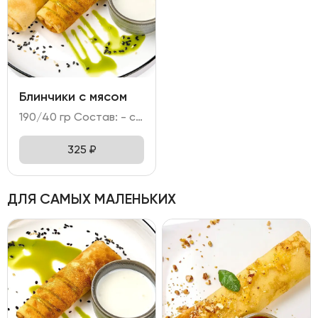
Блинчики с мясом
190/40 гр Состав: - свинина, говядина, лук репчатый; - мука, яйцо куриное, молоко, сахар; кунжут; - сметана.
325
₽
ДЛЯ САМЫХ МАЛЕНЬКИХ