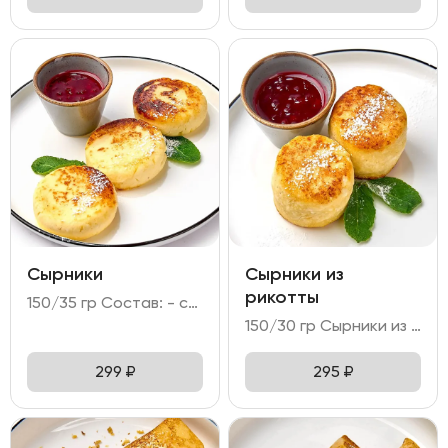
Сырники
Сырники из
рикотты
150/35 гр Состав: - сырники - 3 шт (творог; манная крупа; сахар; яйцо куриное; мука пшеничная; масло растительное); - брусничное варенье; - мята; сахарная мудра; голубика.
150/30 гр Сырники из рикотты – нежные сырники из сыра рикотта с марципаном и миндальной мукой. Подается с брусничным вареньем.
299
₽
295
₽