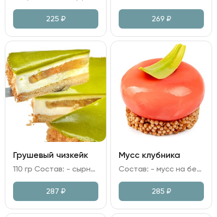
225
₽
269
₽
Грушевый чизкейк
Мусс клубника
110 гр Состав: - сырно-сливочный мусс; - джем грушевый; соленая карамель; - яйцо куриное; сливочное масло; - желатиновая масса; краситель; - песочная основа.
Состав: - мусс на белом шоколаде и сливках с начинкой из компоте клубники; - основа из молочного шоколада и рисовых шариков; - глазурью на основе клубничного пюре.
287
₽
285
₽