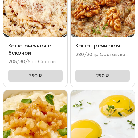
Каша овсяная с
Каша гречневая
беконом
280/20 гр Состав: каша гречневая на топленом молоке с грецким орехом.
205/30/5 гр Состав: - каша овсяная; - бекон; - пармезан.
290
₽
290
₽