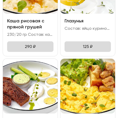
Каша рисовая с
Глазунья
пряной грушей
Состав: яйцо куриное - 2 шт
230/20 гр Состав: каша рисовая на топленом/кокосовом молоке с грушей в сиропе.
290
₽
125
₽