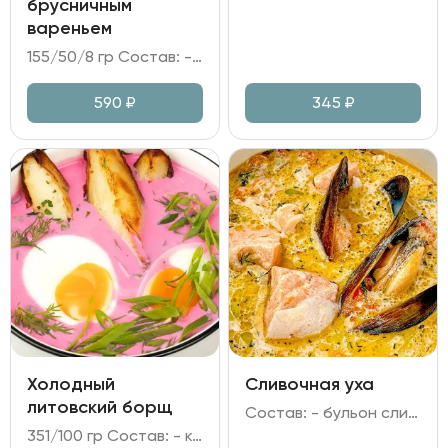
брусничным
вареньем
155/50/8 гр Состав: - сыр Камамбер в панировке; - варенье брусничное; - грецкий орех, мята, сахарная пудра.
590
₽
345
₽
Холодный
Сливочная уха
литовский борщ
Состав: - бульон сливочный из морского окуня; - форель, мидии; - перец болгарский, лук репчатый, морковь, сельдерей, чеснок, зелень.
351/100 гр Состав: - кефир; сметана; огурец; свекла; лук зелёный; укроп; петрушка; хрен; горчица; укропное масло; лимонный сок; яйцо куриное; - картофель отварной.