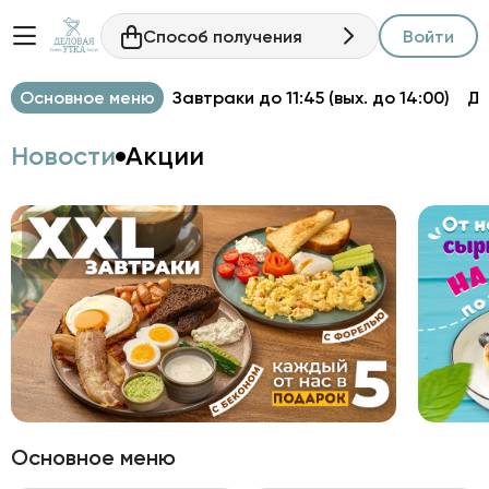
Способ получения
Войти
Основное меню
Завтраки до 11:45 (вых. до 14:00)
Д
Новости
Акции
Основное меню