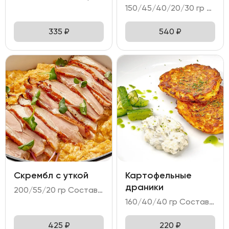
150/45/40/20/30 гр Состав: - яйцо куриное (3 шт); - форель слабосоленая; - тартин пшеничный; - микс салата; - намазка сырная.
335
₽
540
₽
Скрембл с уткой
Картофельные
драники
200/55/20 гр Состав: - яйцо куриное (4 шт); - филе утки; - соус унаги.
160/40/40 гр Состав: - дранники картофельные; - соус тар-тар; - битые огурцы.
425
₽
220
₽