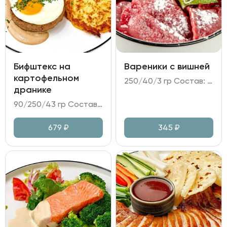
Бифштекс на
Вареники с вишней
картофельном
250/40/3 гр Состав: - вареники (тесто на пшеничной муке; вишня; вишневое желе); - заправка сметанная; - мята.
дранике
90/250/43 гр Состав: - бифштекс из говяжьего фарша; - картофельные драники; яйцо пашот; томатный салат; - соус перечный.
679
₽
345
₽