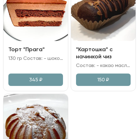
Торт "Прага"
"Картошка" с
начинкой чиз
130 гр Состав: - шоколадный бисквит; - сливочный мусс на молочном шоколаде; - глазурь шоколадная; - джем абрикосовый; - фундук.
Состав: - какао масло; масло сливочное; - мука пшеничная; яйцо куриное; - сгущеное молоко; ликер Амаретто; какао; сахар; - начинка на сливках и творожном сыре; - вафельная крошка.
345
₽
150
₽