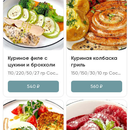
Куриное филе с
Куриная колбаска
цукини и брокколи
гриль
110/220/50/27 гр Состав: - куриное филе су-вид; - цукини, брокколи; - соус из печенного перца; - масло укропное, масло растительное, зелень.
150/150/30/10 гр Состав: - колбаса куриная; - картофель в золе; овощная икра Рататуй; - соус перечный; - горчица.
540
₽
560
₽