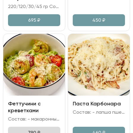
220/120/30/45 гр Состав: - утиная ножка конфи; - капуста цветная; - чатни из сливы; - соус перечный; микрозелень.
695
₽
450
₽
Феттучини с
Паста Карбонара
креветками
Состав: - лапша пшеничная; - бекон; - сыр Пармезан; - сливки; яичный желток; - лук репчатый; чеснок; зелень.
Состав: - макаронные изделия Феттучини; - креветка тигровая; - томаты черри, шпинат; - сливки, вино белое; - сыр Пармезан, чеснок.
790
₽
460
₽