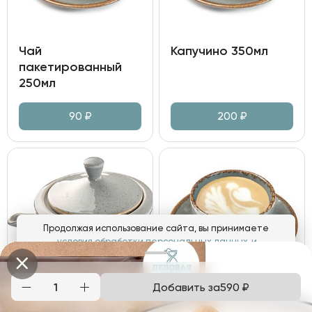
Чай
Капучино 350мл
пакетированный
250мл
90
₽
200
₽
Продолжая использование сайта, вы принимаете
условия обработки персональных данных
и
соглашаетесь с использованием аналитических файлов
cookies
Добавить за
590
₽
Понятно
Чай "Граф Орлов"
Флэт Уайт 180мл