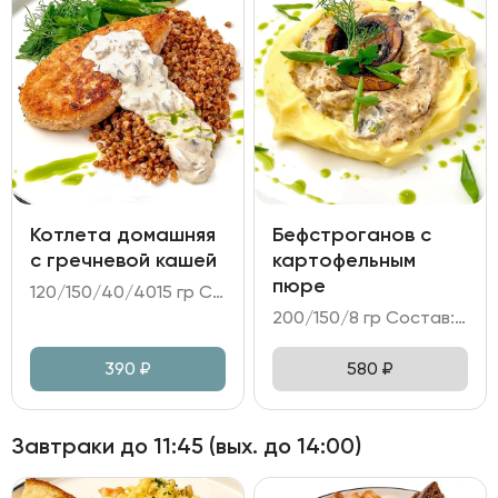
Котлета домашняя
Бефстроганов с
с гречневой кашей
картофельным
пюре
120/150/40/4015 гр Состав: - котлета из говядины и свинины; - каша гречневая; - огурцы битые; - соус грибной на сливках; - зелень, масло сливочное, масло укропное.
200/150/8 гр Состав: - бефстроганов из говядины на сливочно-грибном соусе; - картофельное пюре; - зелень, масло укропное.
390
₽
580
₽
Завтраки до 11:45 (вых. до 14:00)