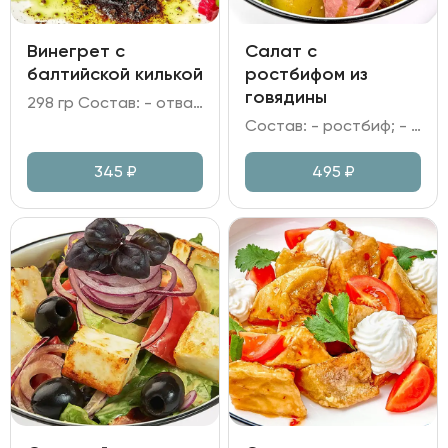
Винегрет с
Салат с
балтийской килькой
ростбифом из
говядины
298 гр Состав: - отварные свекла, морковь и картофель; - огурцы маринованные; капуста квашеная; - килька; Бородинская крошка; - горошек зелёный; лук репчатый; лук зелёный; зелень; - масло растительное; уксус яблочный.
Состав: - ростбиф; - картофель запеченный; томаты вяленые; - томаты Черри; микс салата; лук красный; - заправка имбирная.
345
₽
495
₽