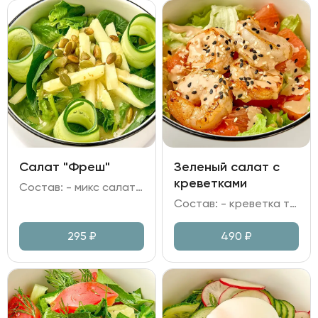
Салат "Фреш"
Зеленый салат с
креветками
Состав: - микс салата; - шпинат; - огурец свежий; - яблоко; - семечки тыквы; - заправка медово-горчичная.
Состав: - креветка тигровая; - микс зелени; - грейпфрут; - томаты черри; - заправка имбирная, кунжут, масло растительное.
295
₽
490
₽