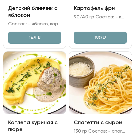
Детский блинчик с
Картофель фри
яблоком
90/40 гр Состав: - картофель фри; - кетчуп, соль.
Состав: - яблоко, корица; - мука, яйцо куриное, молоко; - брусничное варенье; - сахарная пудра, мята.
149
₽
190
₽
Котлета куриная с
Спагетти с сыром
пюре
130 гр Состав: - спагетти; - сыр Памрмезан, масло сливочное.