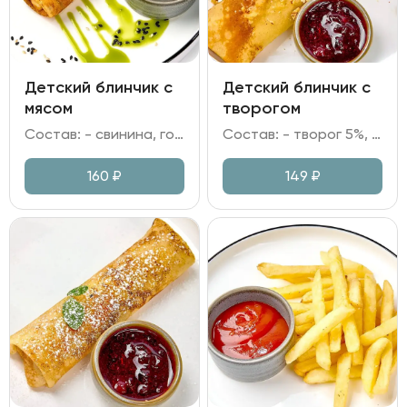
Детский блинчик с
Детский блинчик с
мясом
творогом
Состав: - свинина, говядина, лук репчатый; - мука, яйцо куриное, молоко, сахар; - сметана.
Состав: - творог 5%, крупа манная; - мука, яйцо куриное, молоко; - брусничное варенье; - грецкий орех, сахарная пудра.
160
₽
149
₽