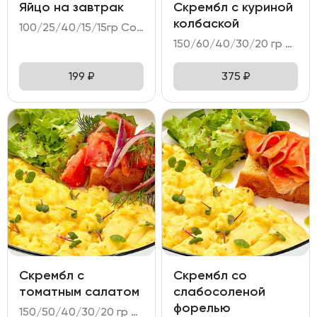
Яйцо на завтрак
Скрембл с куриной
колбаской
100/25/40/15/15гр Состав: - яйцо куриное (2 шт); - хлеб Бородинский с клюквой; - огурец свежий; - соус тар-тар; - масло пряное.
150/60/40/30/20 гр Состав: - яйцо куриное (3 шт); - колбаска куриная; - тартин пшеничный; - намазка из печеного перца; - микс салата.
199
₽
375
₽
Скрембл с
Скрембл со
томатным салатом
слабосоленой
форелью
150/50/40/30/20 гр Состав: - яйцо куриное (3 шт); - салат томатный; - тартин пшеничный; - намазка сырная; - микс салата.