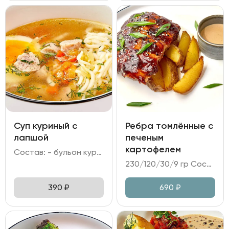
Суп куриный с
Ребра томлённые с
лапшой
печеным
картофелем
Состав: - бульон куриный; - лапша; - куриное филе; - яйцо куриное; - морковь, лук репчатый, зелень.
230/120/30/9 гр Состав: - свиные ребра в глазури барбекю; - картофель печёный; - соус перечный; - кунжут, лук зелёный.
390
₽
690
₽