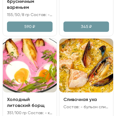
брусничным
вареньем
155/50/8 гр Состав: - сыр Камамбер в панировке; - варенье брусничное; - грецкий орех, мята, сахарная пудра.
590
₽
345
₽
Холодный
Сливочная уха
литовский борщ
Состав: - бульон сливочный из морского окуня; - форель, мидии; - перец болгарский, лук репчатый, морковь, сельдерей, чеснок, зелень.
351/100 гр Состав: - кефир; сметана; огурец; свекла; лук зелёный; укроп; петрушка; хрен; горчица; укропное масло; лимонный сок; яйцо куриное; - картофель отварной.