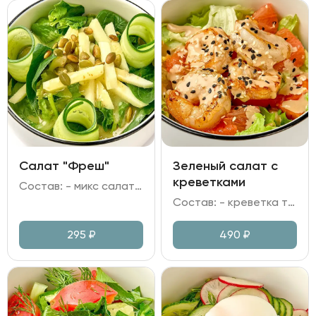
Салат "Фреш"
Зеленый салат с
креветками
Состав: - микс салата; - шпинат; - огурец свежий; - яблоко; - семечки тыквы; - заправка медово-горчичная.
Состав: - креветка тигровая; - микс зелени; - грейпфрут; - томаты черри; - заправка имбирная, кунжут, масло растительное.
295
₽
490
₽