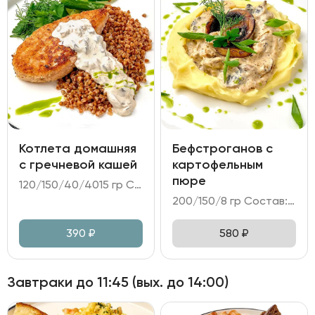
Котлета домашняя
Бефстроганов с
с гречневой кашей
картофельным
пюре
120/150/40/4015 гр Состав: - котлета из говядины и свинины; - каша гречневая; - огурцы битые; - соус грибной на сливках; - зелень, масло сливочное, масло укропное.
200/150/8 гр Состав: - бефстроганов из говядины на сливочно-грибном соусе; - картофельное пюре; - зелень, масло укропное.
390
₽
580
₽
Завтраки до 11:45 (вых. до 14:00)