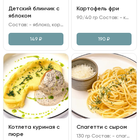
Детский блинчик с
Картофель фри
яблоком
90/40 гр Состав: - картофель фри; - кетчуп, соль.
Состав: - яблоко, корица; - мука, яйцо куриное, молоко; - брусничное варенье; - сахарная пудра, мята.
149
₽
190
₽
Котлета куриная с
Спагетти с сыром
пюре
130 гр Состав: - спагетти; - сыр Памрмезан, масло сливочное.