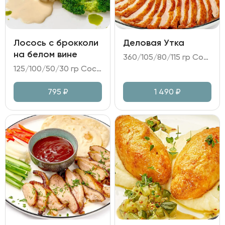
Лосось с брокколи
Деловая Утка
на белом вине
360/105/80/115 гр Состав: - утка маринованная; - огурец; дайкон; перец болгарский; лук зелёный; - соус на основе Хойсин; - пшеничные лепёшки.
125/100/50/30 гр Состав: - лосось; - брокколи; - салат томатный (помидоры; лук красный; микс салата и зелени; медово-горчичная заправка); - соус на белом вине.
795
₽
1 490
₽