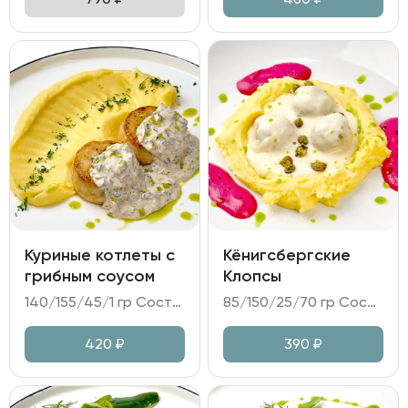
Куриные котлеты с
Кёнигсбергские
грибным соусом
Клопсы
140/155/45/1 гр Состав: - котлеты из куриного филе; - пюре картофельное; - соус грибной на сливках; - зелень.
85/150/25/70 гр Состав: - клопсы (свиной карбонад, лук репчатый, каперсы, килька); - пюре картофельное; - мусс свекольный на сыре Фета; - сливочный соус.
420
₽
390
₽