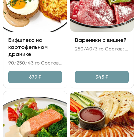
Бифштекс на
Вареники с вишней
картофельном
250/40/3 гр Состав: - вареники (тесто на пшеничной муке; вишня; вишневое желе); - заправка сметанная; - мята.
дранике
90/250/43 гр Состав: - бифштекс из говяжьего фарша; - картофельные драники; яйцо пашот; томатный салат; - соус перечный.
679
₽
345
₽