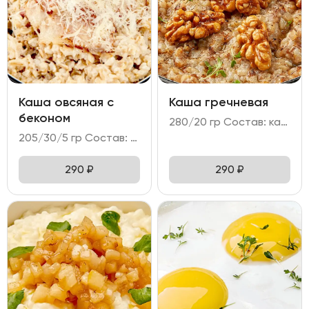
Каша овсяная с
Каша гречневая
беконом
280/20 гр Состав: каша гречневая на топленом молоке с грецким орехом.
205/30/5 гр Состав: - каша овсяная; - бекон; - пармезан.
290
₽
290
₽