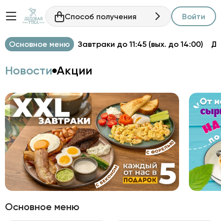
Способ получения
Войти
Основное меню
Завтраки до 11:45 (вых. до 14:00)
Д
Новости
Акции
Основное меню