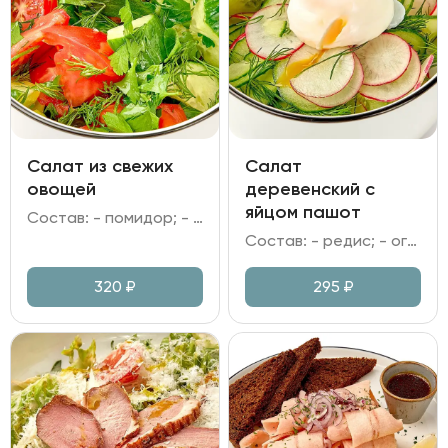
Салат из свежих
Салат
овощей
деревенский с
яйцом пашот
Состав: - помидор; - огурец; - зелень; - заправка на выбор.
Состав: - редис; - огурец; - яйцо пашот; - зелень; - заправка на выбор.
320
₽
295
₽