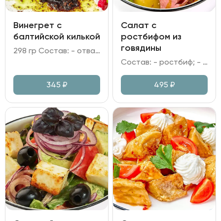
Винегрет с
Салат с
балтийской килькой
ростбифом из
говядины
298 гр Состав: - отварные свекла, морковь и картофель; - огурцы маринованные; капуста квашеная; - килька; Бородинская крошка; - горошек зелёный; лук репчатый; лук зелёный; зелень; - масло растительное; уксус яблочный.
Состав: - ростбиф; - картофель запеченный; томаты вяленые; - томаты Черри; микс салата; лук красный; - заправка имбирная.
345
₽
495
₽