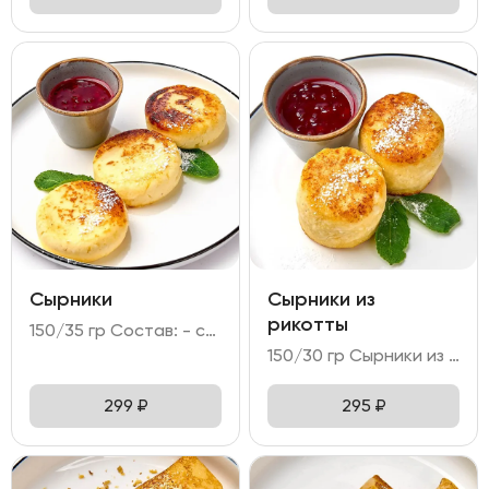
Сырники
Сырники из
рикотты
150/35 гр Состав: - сырники - 3 шт (творог; манная крупа; сахар; яйцо куриное; мука пшеничная; масло растительное); - брусничное варенье; - мята; сахарная мудра; голубика.
150/30 гр Сырники из рикотты – нежные сырники из сыра рикотта с марципаном и миндальной мукой. Подается с брусничным вареньем.
299
₽
295
₽