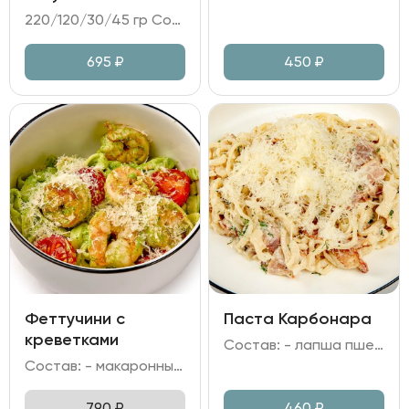
220/120/30/45 гр Состав: - утиная ножка конфи; - капуста цветная; - чатни из сливы; - соус перечный; микрозелень.
695
₽
450
₽
Феттучини с
Паста Карбонара
креветками
Состав: - лапша пшеничная; - бекон; - сыр Пармезан; - сливки; яичный желток; - лук репчатый; чеснок; зелень.
Состав: - макаронные изделия Феттучини; - креветка тигровая; - томаты черри, шпинат; - сливки, вино белое; - сыр Пармезан, чеснок.
790
₽
460
₽