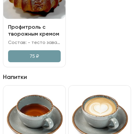
Профитроль с
творожным кремом
Состав: - тесто заварное; - крем на сливках и творожном сыре; - сахарная пудра.
75
₽
Напитки