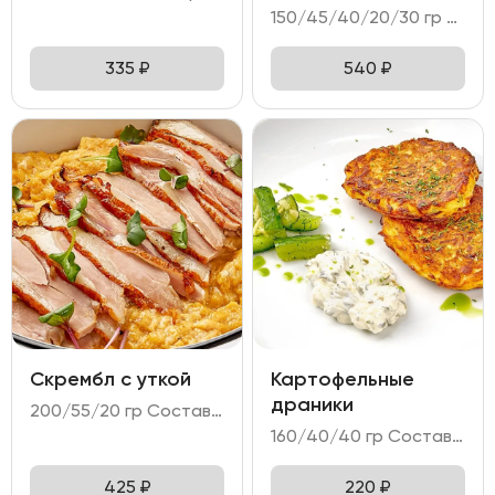
150/45/40/20/30 гр Состав: - яйцо куриное (3 шт); - форель слабосоленая; - тартин пшеничный; - микс салата; - намазка сырная.
335
₽
540
₽
Скрембл с уткой
Картофельные
драники
200/55/20 гр Состав: - яйцо куриное (4 шт); - филе утки; - соус унаги.
160/40/40 гр Состав: - дранники картофельные; - соус тар-тар; - битые огурцы.
425
₽
220
₽