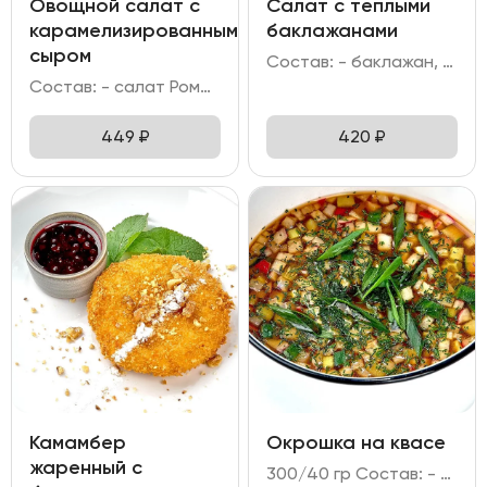
Овощной салат с
Салат с теплыми
карамелизированным
баклажанами
сыром
Состав: - баклажан, томаты черри, лук зелёный; - мусс на греческом йогурте; - кинза, кунжут; - соус на основе сладкого чили, унаги, шрирачи и соевого соуса с добавлением кунжутного масла и сока лимона.
Состав: - салат Романо; - огурец; перец болгарский; помидор; лук красный; - оливки/маслины; - сыр Фета; сахар; - заправка медово-горчичная.
449
₽
420
₽
Камамбер
Окрошка на квасе
жаренный с
300/40 гр Состав: - квас; - ветчина куриная; - редис; огурец; яйцо куриное; хрен; горчица; лук зелёный; зелень.