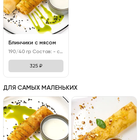
Блинчики с мясом
190/40 гр Состав: - свинина, говядина, лук репчатый; - мука, яйцо куриное, молоко, сахар; кунжут; - сметана.
325
₽
ДЛЯ САМЫХ МАЛЕНЬКИХ