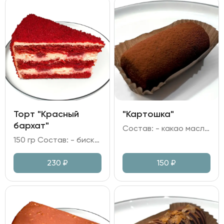
Торт "Красный
"Картошка"
бархат"
Состав: - какао масло; масло сливочное; - мука пшеничная; яйцо куриное; - сгущеное молоко; ликер Амаретто; какао; сахар.
150 гр Состав: - бисквит; - клубничная прослойка; - крем сливочно-творожный.
230
₽
150
₽