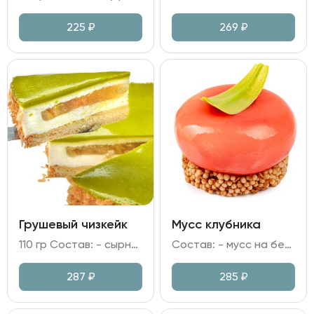
225
₽
269
₽
Грушевый чизкейк
Мусс клубника
110 гр Состав: - сырно-сливочный мусс; - джем грушевый; соленая карамель; - яйцо куриное; сливочное масло; - желатиновая масса; краситель; - песочная основа.
Состав: - мусс на белом шоколаде и сливках с начинкой из компоте клубники; - основа из молочного шоколада и рисовых шариков; - глазурью на основе клубничного пюре.
287
₽
285
₽