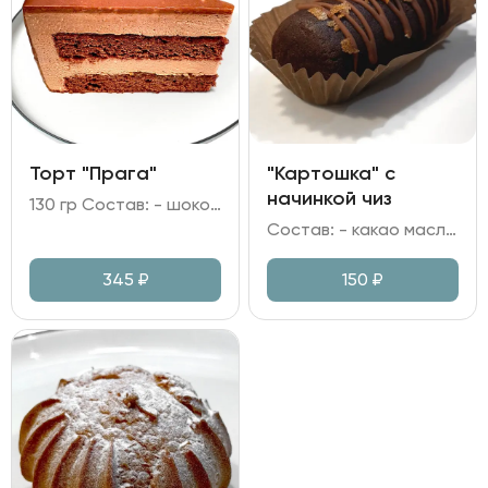
Торт "Прага"
"Картошка" с
начинкой чиз
130 гр Состав: - шоколадный бисквит; - сливочный мусс на молочном шоколаде; - глазурь шоколадная; - джем абрикосовый; - фундук.
Состав: - какао масло; масло сливочное; - мука пшеничная; яйцо куриное; - сгущеное молоко; ликер Амаретто; какао; сахар; - начинка на сливках и творожном сыре; - вафельная крошка.
345
₽
150
₽