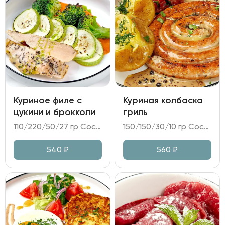
Куриное филе с
Куриная колбаска
цукини и брокколи
гриль
110/220/50/27 гр Состав: - куриное филе су-вид; - цукини, брокколи; - соус из печенного перца; - масло укропное, масло растительное, зелень.
150/150/30/10 гр Состав: - колбаса куриная; - картофель в золе; овощная икра Рататуй; - соус перечный; - горчица.
540
₽
560
₽