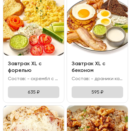
Завтрак XL c
Завтрак XL с
форелью
беконом
Состав: - скрембл с креветкой; - форель слабо-соленая; - огурец свежий; помидоры Черри; - бриошь; - соус тар-тар; масло пряное.
Состав: - драники картофельные; - яйцо отварное; яйцо жареное; - колбаска куриная гриль; бекон; - хлеб бородинский с клюквой; - битый огурец; - соус тар тар; майонез сметанковый; масло пряное.
635
₽
595
₽