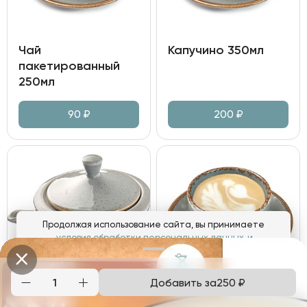
Чай
Капучино 350мл
пакетированный
250мл
90
₽
200
₽
Продолжая использование сайта, вы принимаете
условия обработки персональных данных
и
соглашаетесь с использованием аналитических файлов
cookies
Добавить за
250
₽
Понятно
Чай "Граф Орлов"
Флэт Уайт 180мл