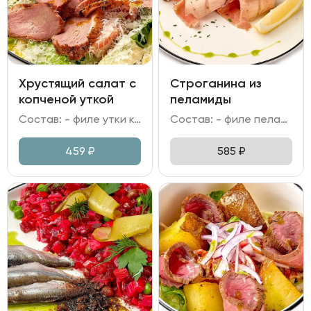
Хрустящий салат с
Строганина из
копченой уткой
пеламиды
Состав: - филе утки копченое; - салат Романо; помидор; - сыр Пармезан; - сухари; - горчица; специи; масло укропное; масло растительное; чеснок.
Состав: - филе пеламиды; - хлеб Бородинский; - лук красный; - соус на основе бальзамического уксуса и соевого соуса; - лимон, зелень.
459
₽
585
₽