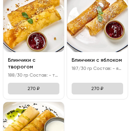
Блинчики с
Блинчики с яблоком
творогом
187/30 гр Состав: - яблоко, корица; - мука, яйцо куриное, молоко; - сахарная пудра, мята; - брусничное варенье.
188/30 гр Состав: - творог 5%, крупа манная; - мука, яйцо куриное, молоко; - грецкий орех, сахарная пудра; - брусничное варенье.
270
₽
270
₽