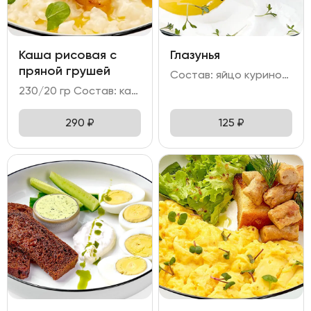
Каша рисовая с
Глазунья
пряной грушей
Состав: яйцо куриное - 2 шт
230/20 гр Состав: каша рисовая на топленом/кокосовом молоке с грушей в сиропе.
290
₽
125
₽