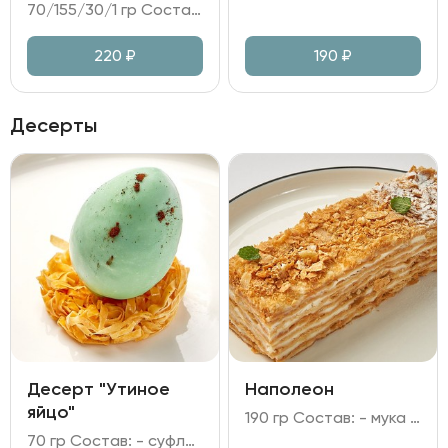
70/155/30/1 гр Состав: - котлеты из куриного филе; - пюре картофельное; - соус грибной на сливках; - зелень.
220
₽
190
₽
Десерты
Десерт "Утиное
Наполеон
яйцо"
190 гр Состав: - мука пшеничная; - масло сливочное; - яйцо куриное; - сахар; соль; уксус; молоко; сливки; - паста ванильная; крахмал кукурузный.
70 гр Состав: - суфле "птичье молоко"; - желток из облепихи; - глазурь из белого шоколада и какао; - тесто Фило; - сахар; краситель; сахарный сироп.