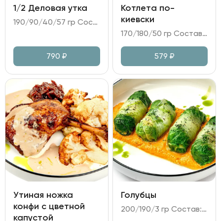
1/2 Деловая утка
Котлета по-
киевски
190/90/40/57 гр Состав: - утка маринованная; - огурец, дайкон, перец болгарский4 - соус на основе Хойсин; - лепёшки пшеничные.
170/180/50 гр Состав: - котлеты из куриного филе в панировке; - картофельное пюре; - огурцы, маринованные в медово-горчичном соусе.
790
₽
579
₽
Утиная ножка
Голубцы
конфи с цветной
200/190/3 гр Состав: - фарш из говядины; лук репчатый; капуста пекинская; - соус на основе сметаны и томатной пасты с луком и морковь; - масло укропное, зелень.
капустой