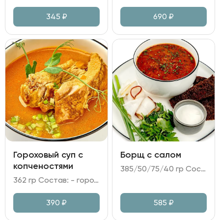
345
₽
690
₽
Гороховый суп с
Борщ с салом
копченостями
385/50/75/40 гр Состав: - бульон куриный; грудинка говяжья томленая; капуста белокочанная; картофель; морковь; свекла; чеснок; лук репчатый; соус Демигласс; томатная паста; укроп; - сало копченое; сало соленое; - хлеб Бородинский; - сметана.
362 гр Состав: - горох; картофель; морковь; лук репчатый; - бульон куриный; масло сливочное; - ребра копченые; охотничьи колбаски; - зелень.
390
₽
585
₽