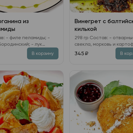
ганина из
Винегрет с балтийс
амиды
килькой
в: - филе пеламиды; -
298 гр Состав: - отварные
Бородинский; - лук
свекла, морковь и картофе
 на основе
огурцы маринованные; к
345
₽
В корзину
В кор
амического уксуса и
квашеная; - килька;
го соуса; - лимон,
Бородинская крошка; -
ь.
горошек зелёный; лук
репчатый; лук зелёный; з
- масло растительное; у
яблочный.