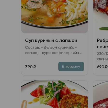
Суп куриный с лапшой
Ребр
пече
Состав: - бульон куриный; -
лапша; - куриное филе; - яйцо
230/120/3
куриное; - морковь, лук
свины
репчатый, зелень.
барбе
390
₽
690
₽
В корзину
печён
кунжу