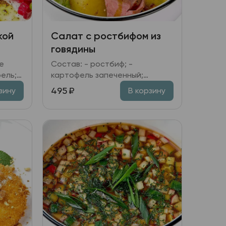
кой
Салат с ростбифом из
говядины
Состав: - ростбиф; -
ль; -
картофель запеченный;
апуста
томаты вяленые; - томаты
495
₽
зину
В корзину
Черри; микс салата; лук
красный; - заправка имбирная.
елень;
ксус