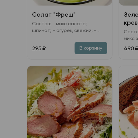
Салат "Фреш"
Зеле
крев
Состав: - микс салата; -
шпинат; - огурец свежий; -
Соста
яблоко; - семечки тыквы; -
микс 
заправка медово-горчичная.
томат
295
₽
490
В корзину
имбир
расти