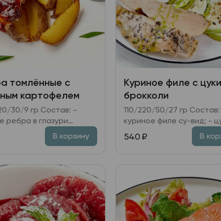
а томлённые с
Куриное филе с цуки
ным картофелем
брокколи
0/9 гр Состав: -
110/220/50/27 гр Состав: -
е ребра в глазури
куриное филе су-вид; - ц
кю; - картофель
брокколи; - соус из печенного
540
₽
В корзину
В кор
ый; - соус перечный; -
перца; - масло укропное
т, лук зелёный.
масло растительное, зел