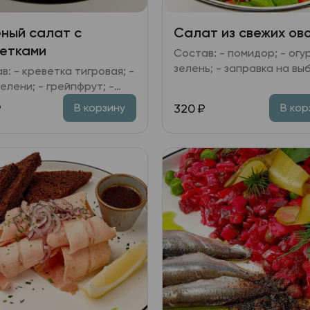
ный салат с
Салат из свежих ов
етками
Состав: - помидор; - огур
зелень; - заправка на вы
в: - креветка тигровая; -
зелени; - грейпфрут; -
ы черри; - заправка
₽
320
₽
В корзину
В кор
ная, кунжут, масло
тельное.