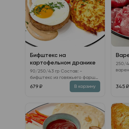
Бифштекс на
Варе
картофельном дранике
250/40/3 
варен
90/250/43 гр Состав: -
муке;
бифштекс из говяжьего фарша;
запра
- картофельные драники; яйцо
679
₽
345
В корзину
пашот; томатный салат; - соус
перечный.