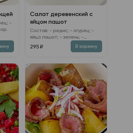
ощей
Салат деревенский с
яйцом пашот
ец; -
бор.
Состав: - редис; - огурец; -
яйцо пашот; - зелень; -
заправка на выбор.
295
₽
зину
В корзину