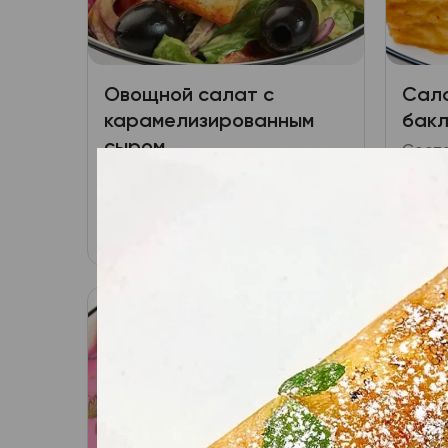
Овощной салат с
Сала
карамелизированным
бак
сыром
Соста
черри
Состав: - салат Романо; -
грече
огурец; перец болгарский;
кунжу
помидор; лук красный; -
449
₽
420
В корзину
сладк
оливки/маслины; - сыр Фета;
и сое
сахар; - заправка медово-
добав
горчичная.
масла