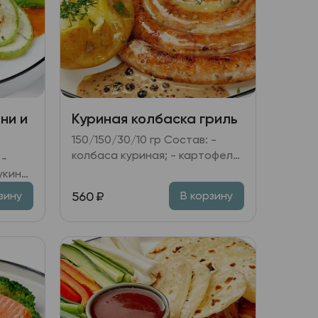
ни и
Куриная колбаска гриль
150/150/30/10 гр Состав: -
колбаса куриная; - картофель
в золе; овощная икра Рататуй;
укини,
- соус перечный; - горчица.
560
₽
зину
В корзину
,
ень.