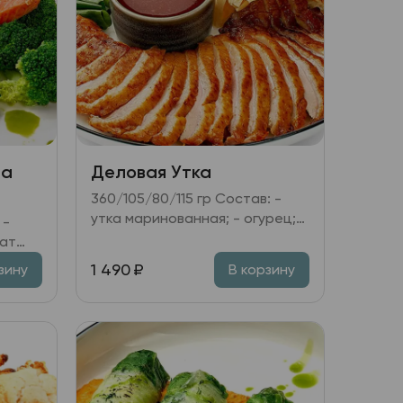
на
Деловая Утка
360/105/80/115 гр Состав: -
утка маринованная; - огурец;
дайкон; перец болгарский; лук
зелёный; - соус на основе
1 490
₽
зину
В корзину
Хойсин; - пшеничные лепёшки.
ая
ом