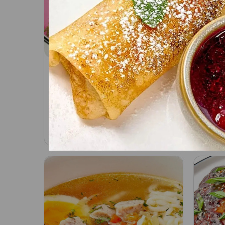
Холодный литовский
Слив
борщ
Соста
морск
351/100 гр Состав: - кефир;
мидии
сметана; огурец; свекла; лук
репча
зелёный; укроп; петрушка;
345
₽
690
₽
В корзину
чесно
хрен; горчица; укропное
масло; лимонный сок; яйцо
куриное; - картофель
отварной.