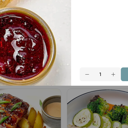
очная уха
Гороховый суп с
копченостями
в: - бульон сливочный из
ого окуня; - форель,
362 гр Состав: - горох;
; - перец болгарский, лук
картофель; морковь; лук
тый, морковь, сельдерей,
репчатый; - бульон куриный;
390
₽
В корзину
В кор
к, зелень.
масло сливочное; - ребр
копченые; охотничьи кол
- зелень.