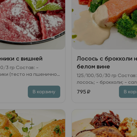
ники с вишней
Лосось с брокколи 
белом вине
гр Состав: -
ики (тесто на пшеничной
125/100/50/30 гр Состав: -
 вишня; вишневое желе); -
лосось; - брокколи; - салат
вка сметанная; - мята.
томатный (помидоры; лук
₽
795
₽
В корзину
В кор
красный; микс салата и
зелени; медово-горчичн
заправка); - соус на бел
вине.