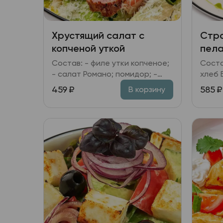
Хрустящий салат с
Стро
копченой уткой
пел
Состав: - филе утки копченое;
Соста
- салат Романо; помидор; -
хлеб 
сыр Пармезан; - сухари; -
красный; - соус
459
₽
585
₽
В корзину
горчица; специи; масло
бальз
укропное; масло
соево
растительное; чеснок.
зелен