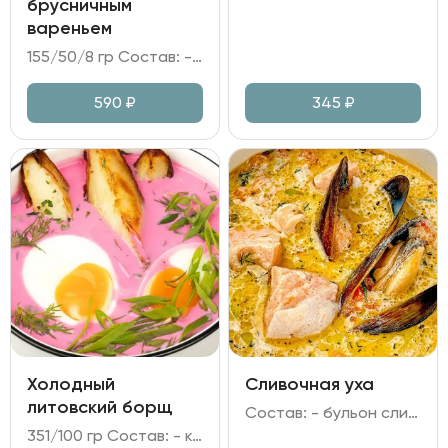
брусничным
вареньем
155/50/8 гр Состав: - сыр Камамбер в панировке; - варенье брусничное; - грецкий орех, мята, сахарная пудра.
590
₽
345
₽
Холодный
Сливочная уха
литовский борщ
Состав: - бульон сливочный из морского окуня; - форель, мидии; - перец болгарский, лук репчатый, морковь, сельдерей, чеснок, зелень.
351/100 гр Состав: - кефир; сметана; огурец; свекла; лук зелёный; укроп; петрушка; хрен; горчица; укропное масло; лимонный сок; яйцо куриное; - картофель отварной.