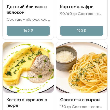
Детский блинчик с
Картофель фри
яблоком
90/40 гр Состав: - картофель фри; - кетчуп, соль.
Состав: - яблоко, корица; - мука, яйцо куриное, молоко; - брусничное варенье; - сахарная пудра, мята.
149
₽
190
₽
Котлета куриная с
Спагетти с сыром
пюре
130 гр Состав: - спагетти; - сыр Памрмезан, масло сливочное.