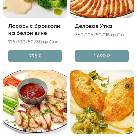
Лосось с брокколи
Деловая Утка
на белом вине
360/105/80/115 гр Состав: - утка маринованная; - огурец; дайкон; перец болгарский; лук зелёный; - соус на основе Хойсин; - пшеничные лепёшки.
125/100/50/30 гр Состав: - лосось; - брокколи; - салат томатный (помидоры; лук красный; микс салата и зелени; медово-горчичная заправка); - соус на белом вине.
795
₽
1 490
₽