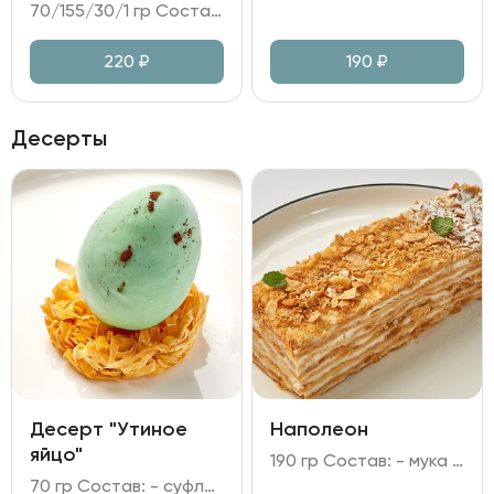
70/155/30/1 гр Состав: - котлеты из куриного филе; - пюре картофельное; - соус грибной на сливках; - зелень.
220
₽
190
₽
Десерты
Десерт "Утиное
Наполеон
яйцо"
190 гр Состав: - мука пшеничная; - масло сливочное; - яйцо куриное; - сахар; соль; уксус; молоко; сливки; - паста ванильная; крахмал кукурузный.
70 гр Состав: - суфле "птичье молоко"; - желток из облепихи; - глазурь из белого шоколада и какао; - тесто Фило; - сахар; краситель; сахарный сироп.