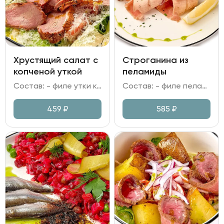
Хрустящий салат с
Строганина из
копченой уткой
пеламиды
Состав: - филе утки копченое; - салат Романо; помидор; - сыр Пармезан; - сухари; - горчица; специи; масло укропное; масло растительное; чеснок.
Состав: - филе пеламиды; - хлеб Бородинский; - лук красный; - соус на основе бальзамического уксуса и соевого соуса; - лимон, зелень.
459
₽
585
₽