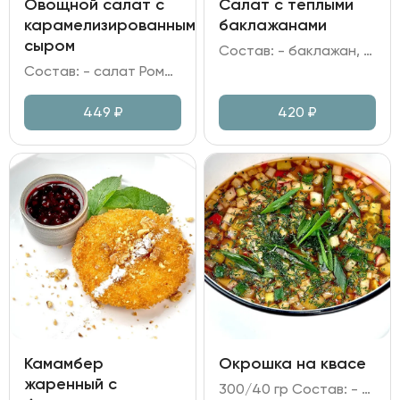
Овощной салат с
Салат с теплыми
карамелизированным
баклажанами
сыром
Состав: - баклажан, томаты черри, лук зелёный; - мусс на греческом йогурте; - кинза, кунжут; - соус на основе сладкого чили, унаги, шрирачи и соевого соуса с добавлением кунжутного масла и сока лимона.
Состав: - салат Романо; - огурец; перец болгарский; помидор; лук красный; - оливки/маслины; - сыр Фета; сахар; - заправка медово-горчичная.
449
₽
420
₽
Камамбер
Окрошка на квасе
жаренный с
300/40 гр Состав: - квас; - ветчина куриная; - редис; огурец; яйцо куриное; хрен; горчица; лук зелёный; зелень.