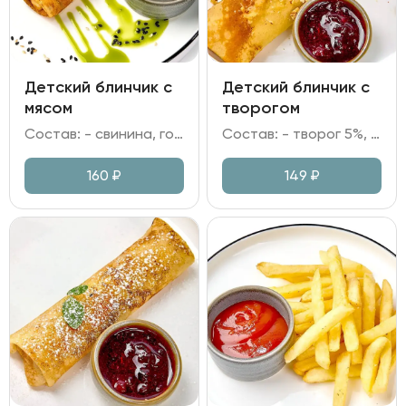
Детский блинчик с
Детский блинчик с
мясом
творогом
Состав: - свинина, говядина, лук репчатый; - мука, яйцо куриное, молоко, сахар; - сметана.
Состав: - творог 5%, крупа манная; - мука, яйцо куриное, молоко; - брусничное варенье; - грецкий орех, сахарная пудра.
160
₽
149
₽