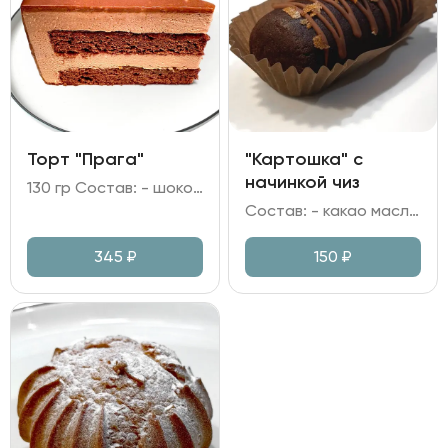
Торт "Прага"
"Картошка" с
начинкой чиз
130 гр Состав: - шоколадный бисквит; - сливочный мусс на молочном шоколаде; - глазурь шоколадная; - джем абрикосовый; - фундук.
Состав: - какао масло; масло сливочное; - мука пшеничная; яйцо куриное; - сгущеное молоко; ликер Амаретто; какао; сахар; - начинка на сливках и творожном сыре; - вафельная крошка.
345
₽
150
₽