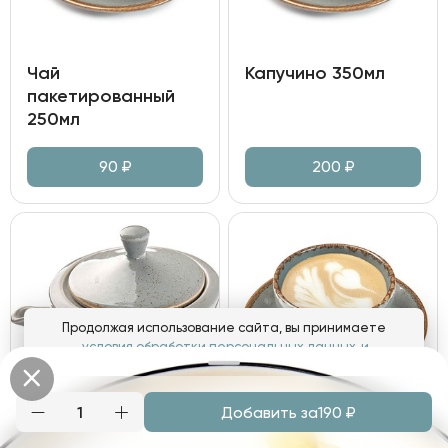
Чай
Капучино 350мл
пакетированный
250мл
90
₽
200
₽
Продолжая использование сайта, вы принимаете
условия обработки персональных данных
и
соглашаетесь с использованием аналитических файлов
cookies
Добавить за
190
₽
Понятно
Чай "Граф Орлов"
Флэт Уайт 180мл