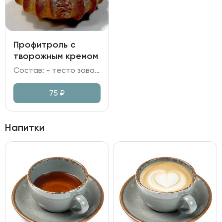
Профитроль с
творожным кремом
Состав: - тесто заварное; - крем на сливках и творожном сыре; - сахарная пудра.
75
₽
Напитки