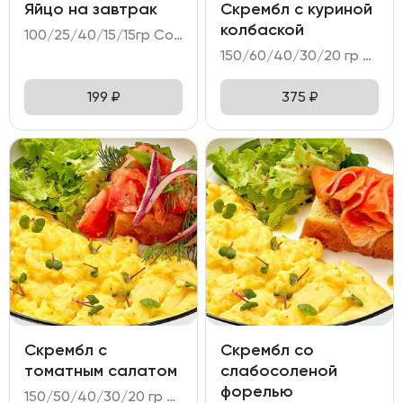
Яйцо на завтрак
Скрембл с куриной
колбаской
100/25/40/15/15гр Состав: - яйцо куриное (2 шт); - хлеб Бородинский с клюквой; - огурец свежий; - соус тар-тар; - масло пряное.
150/60/40/30/20 гр Состав: - яйцо куриное (3 шт); - колбаска куриная; - тартин пшеничный; - намазка из печеного перца; - микс салата.
199
₽
375
₽
Скрембл с
Скрембл со
томатным салатом
слабосоленой
форелью
150/50/40/30/20 гр Состав: - яйцо куриное (3 шт); - салат томатный; - тартин пшеничный; - намазка сырная; - микс салата.