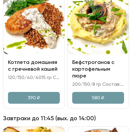
Котлета домашняя
Бефстроганов с
с гречневой кашей
картофельным
пюре
120/150/40/4015 гр Состав: - котлета из говядины и свинины; - каша гречневая; - огурцы битые; - соус грибной на сливках; - зелень, масло сливочное, масло укропное.
200/150/8 гр Состав: - бефстроганов из говядины на сливочно-грибном соусе; - картофельное пюре; - зелень, масло укропное.
390
₽
580
₽
Завтраки до 11:45 (вых. до 14:00)