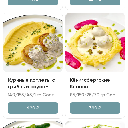
Куриные котлеты с
Кёнигсбергские
грибным соусом
Клопсы
140/155/45/1 гр Состав: - котлеты из куриного филе; - пюре картофельное; - соус грибной на сливках; - зелень.
85/150/25/70 гр Состав: - клопсы (свиной карбонад, лук репчатый, каперсы, килька); - пюре картофельное; - мусс свекольный на сыре Фета; - сливочный соус.
420
₽
390
₽