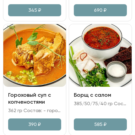
345
₽
690
₽
Гороховый суп с
Борщ с салом
копченостями
385/50/75/40 гр Состав: - бульон куриный; грудинка говяжья томленая; капуста белокочанная; картофель; морковь; свекла; чеснок; лук репчатый; соус Демигласс; томатная паста; укроп; - сало копченое; сало соленое; - хлеб Бородинский; - сметана.
362 гр Состав: - горох; картофель; морковь; лук репчатый; - бульон куриный; масло сливочное; - ребра копченые; охотничьи колбаски; - зелень.
390
₽
585
₽