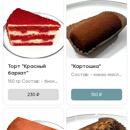
Торт "Красный
"Картошка"
бархат"
Состав: - какао масло; масло сливочное; - мука пшеничная; яйцо куриное; - сгущеное молоко; ликер Амаретто; какао; сахар.
150 гр Состав: - бисквит; - клубничная прослойка; - крем сливочно-творожный.
230
₽
150
₽