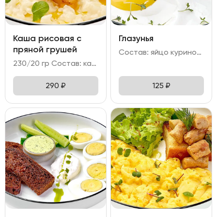
Каша рисовая с
Глазунья
пряной грушей
Состав: яйцо куриное - 2 шт
230/20 гр Состав: каша рисовая на топленом/кокосовом молоке с грушей в сиропе.
290
₽
125
₽