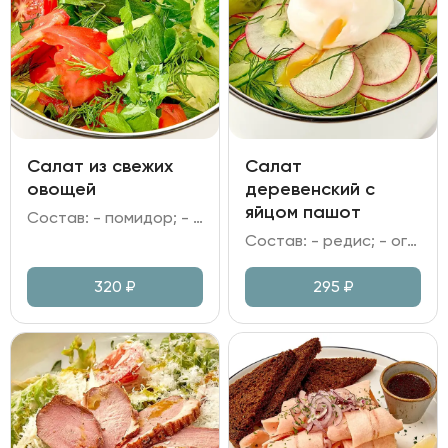
Салат из свежих
Салат
овощей
деревенский с
яйцом пашот
Состав: - помидор; - огурец; - зелень; - заправка на выбор.
Состав: - редис; - огурец; - яйцо пашот; - зелень; - заправка на выбор.
320
₽
295
₽