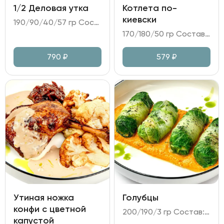
1/2 Деловая утка
Котлета по-
киевски
190/90/40/57 гр Состав: - утка маринованная; - огурец, дайкон, перец болгарский4 - соус на основе Хойсин; - лепёшки пшеничные.
170/180/50 гр Состав: - котлеты из куриного филе в панировке; - картофельное пюре; - огурцы, маринованные в медово-горчичном соусе.
790
₽
579
₽
Утиная ножка
Голубцы
конфи с цветной
200/190/3 гр Состав: - фарш из говядины; лук репчатый; капуста пекинская; - соус на основе сметаны и томатной пасты с луком и морковь; - масло укропное, зелень.
капустой