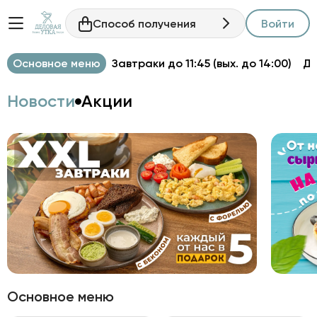
Способ получения
Войти
Основное меню
Завтраки до 11:45 (вых. до 14:00)
Д
Новости
Акции
Основное меню