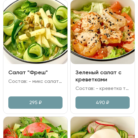
Салат "Фреш"
Зеленый салат с
креветками
Состав: - микс салата; - шпинат; - огурец свежий; - яблоко; - семечки тыквы; - заправка медово-горчичная.
Состав: - креветка тигровая; - микс зелени; - грейпфрут; - томаты черри; - заправка имбирная, кунжут, масло растительное.
295
₽
490
₽