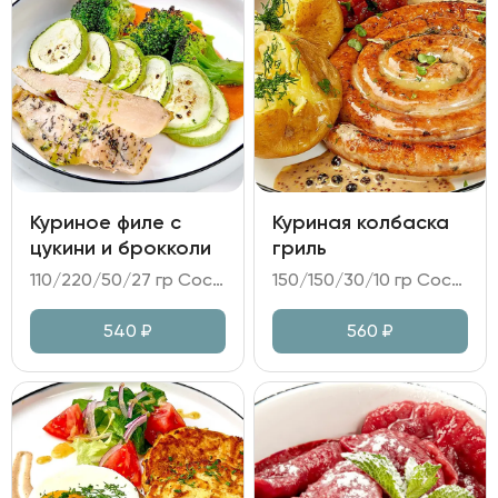
Куриное филе с
Куриная колбаска
цукини и брокколи
гриль
110/220/50/27 гр Состав: - куриное филе су-вид; - цукини, брокколи; - соус из печенного перца; - масло укропное, масло растительное, зелень.
150/150/30/10 гр Состав: - колбаса куриная; - картофель в золе; овощная икра Рататуй; - соус перечный; - горчица.
540
₽
560
₽