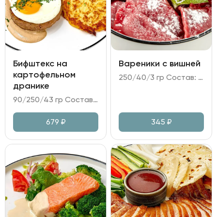
Бифштекс на
Вареники с вишней
картофельном
250/40/3 гр Состав: - вареники (тесто на пшеничной муке; вишня; вишневое желе); - заправка сметанная; - мята.
дранике
90/250/43 гр Состав: - бифштекс из говяжьего фарша; - картофельные драники; яйцо пашот; томатный салат; - соус перечный.
679
₽
345
₽