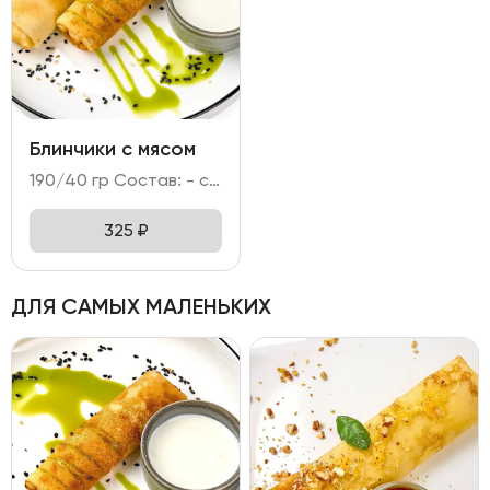
Блинчики с мясом
190/40 гр Состав: - свинина, говядина, лук репчатый; - мука, яйцо куриное, молоко, сахар; кунжут; - сметана.
325
₽
ДЛЯ САМЫХ МАЛЕНЬКИХ