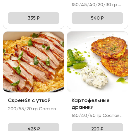
150/45/40/20/30 гр Состав: - яйцо куриное (3 шт); - форель слабосоленая; - тартин пшеничный; - микс салата; - намазка сырная.
335
₽
540
₽
Скрембл с уткой
Картофельные
драники
200/55/20 гр Состав: - яйцо куриное (4 шт); - филе утки; - соус унаги.
160/40/40 гр Состав: - дранники картофельные; - соус тар-тар; - битые огурцы.
425
₽
220
₽