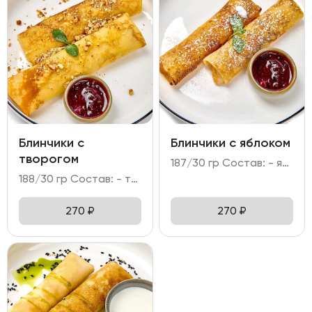
Блинчики с
Блинчики с яблоком
творогом
187/30 гр Состав: - яблоко, корица; - мука, яйцо куриное, молоко; - сахарная пудра, мята; - брусничное варенье.
188/30 гр Состав: - творог 5%, крупа манная; - мука, яйцо куриное, молоко; - грецкий орех, сахарная пудра; - брусничное варенье.
270
₽
270
₽