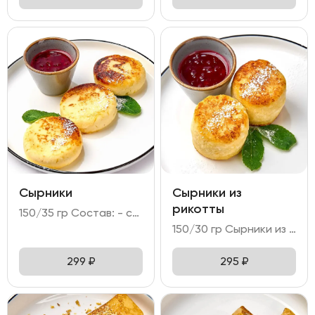
Сырники
Сырники из
рикотты
150/35 гр Состав: - сырники - 3 шт (творог; манная крупа; сахар; яйцо куриное; мука пшеничная; масло растительное); - брусничное варенье; - мята; сахарная мудра; голубика.
150/30 гр Сырники из рикотты – нежные сырники из сыра рикотта с марципаном и миндальной мукой. Подается с брусничным вареньем.
299
₽
295
₽