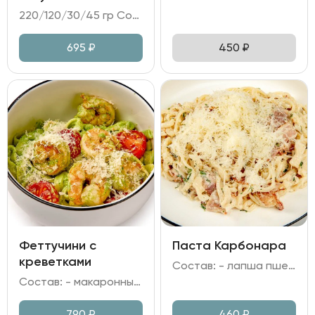
220/120/30/45 гр Состав: - утиная ножка конфи; - капуста цветная; - чатни из сливы; - соус перечный; микрозелень.
695
₽
450
₽
Феттучини с
Паста Карбонара
креветками
Состав: - лапша пшеничная; - бекон; - сыр Пармезан; - сливки; яичный желток; - лук репчатый; чеснок; зелень.
Состав: - макаронные изделия Феттучини; - креветка тигровая; - томаты черри, шпинат; - сливки, вино белое; - сыр Пармезан, чеснок.
790
₽
460
₽