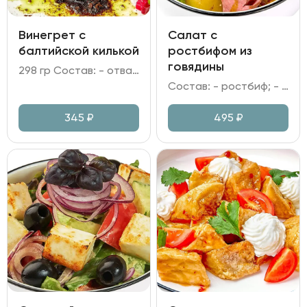
Винегрет с
Салат с
балтийской килькой
ростбифом из
говядины
298 гр Состав: - отварные свекла, морковь и картофель; - огурцы маринованные; капуста квашеная; - килька; Бородинская крошка; - горошек зелёный; лук репчатый; лук зелёный; зелень; - масло растительное; уксус яблочный.
Состав: - ростбиф; - картофель запеченный; томаты вяленые; - томаты Черри; микс салата; лук красный; - заправка имбирная.
345
₽
495
₽