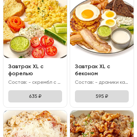
Завтрак XL c
Завтрак XL с
форелью
беконом
Состав: - скрембл с креветкой; - форель слабо-соленая; - огурец свежий; помидоры Черри; - бриошь; - соус тар-тар; масло пряное.
Состав: - драники картофельные; - яйцо отварное; яйцо жареное; - колбаска куриная гриль; бекон; - хлеб бородинский с клюквой; - битый огурец; - соус тар тар; майонез сметанковый; масло пряное.
635
₽
595
₽