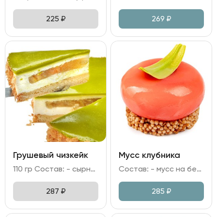
225
₽
269
₽
Грушевый чизкейк
Мусс клубника
110 гр Состав: - сырно-сливочный мусс; - джем грушевый; соленая карамель; - яйцо куриное; сливочное масло; - желатиновая масса; краситель; - песочная основа.
Состав: - мусс на белом шоколаде и сливках с начинкой из компоте клубники; - основа из молочного шоколада и рисовых шариков; - глазурью на основе клубничного пюре.
287
₽
285
₽