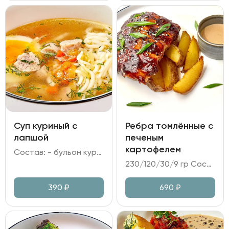
Суп куриный с
Ребра томлённые с
лапшой
печеным
картофелем
Состав: - бульон куриный; - лапша; - куриное филе; - яйцо куриное; - морковь, лук репчатый, зелень.
230/120/30/9 гр Состав: - свиные ребра в глазури барбекю; - картофель печёный; - соус перечный; - кунжут, лук зелёный.
390
₽
690
₽