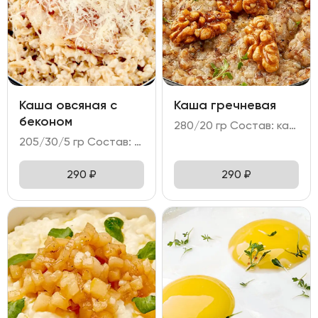
Каша овсяная с
Каша гречневая
беконом
280/20 гр Состав: каша гречневая на топленом молоке с грецким орехом.
205/30/5 гр Состав: - каша овсяная; - бекон; - пармезан.
290
₽
290
₽