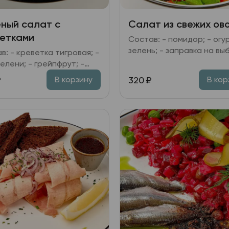
ный салат с
Салат из свежих ов
етками
Состав: - помидор; - огур
зелень; - заправка на вы
в: - креветка тигровая; -
зелени; - грейпфрут; -
ы черри; - заправка
₽
320
₽
В корзину
В кор
ная, кунжут, масло
тельное.