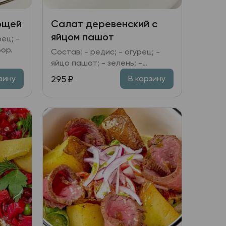
ощей
Салат деревенский с
яйцом пашот
ец; -
бор.
Состав: - редис; - огурец; -
яйцо пашот; - зелень; -
заправка на выбор.
295
₽
зину
В корзину