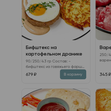
Бифштекс на
Варе
картофельном дранике
250/40/3 
варен
90/250/43 гр Состав: -
муке;
бифштекс из говяжьего фарша;
запра
- картофельные драники; яйцо
679
₽
345
В корзину
пашот; томатный салат; - соус
перечный.