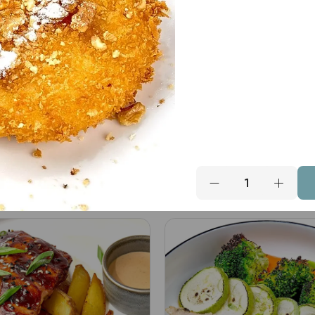
очная уха
Гороховый суп с
копченостями
в: - бульон сливочный из
ого окуня; - форель,
362 гр Состав: - горох;
; - перец болгарский, лук
картофель; морковь; лук
тый, морковь, сельдерей,
репчатый; - бульон куриный;
390
₽
В корзину
В кор
к, зелень.
масло сливочное; - ребр
копченые; охотничьи кол
- зелень.