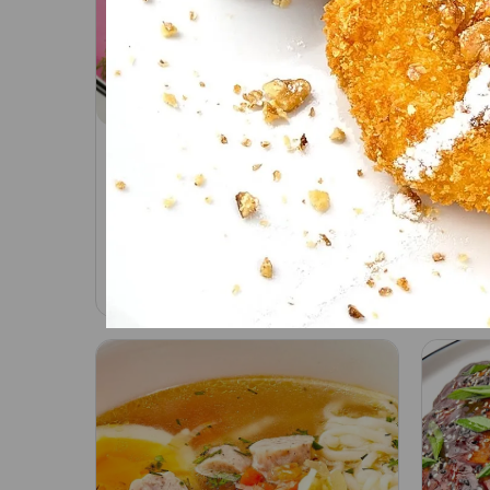
Холодный литовский
Слив
борщ
Соста
морск
351/100 гр Состав: - кефир;
мидии
сметана; огурец; свекла; лук
репча
зелёный; укроп; петрушка;
345
₽
690
₽
В корзину
чесно
хрен; горчица; укропное
масло; лимонный сок; яйцо
куриное; - картофель
отварной.