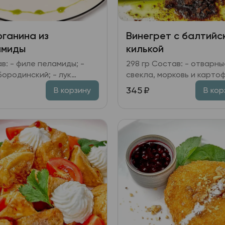
ганина из
Винегрет с балтийс
амиды
килькой
в: - филе пеламиды; -
298 гр Состав: - отварные
Бородинский; - лук
свекла, морковь и картофе
 на основе
огурцы маринованные; к
345
₽
В корзину
В кор
амического уксуса и
квашеная; - килька;
го соуса; - лимон,
Бородинская крошка; -
ь.
горошек зелёный; лук
репчатый; лук зелёный; з
- масло растительное; у
яблочный.