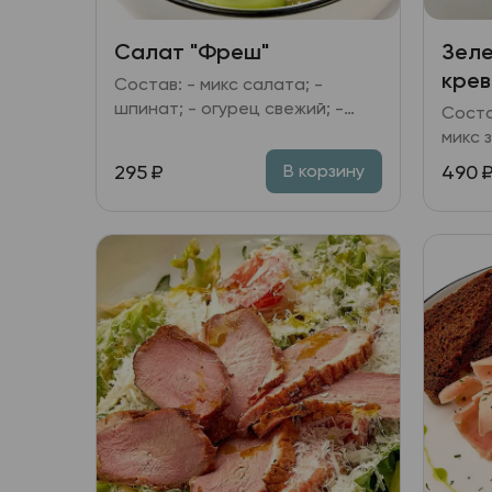
Салат "Фреш"
Зеле
крев
Состав: - микс салата; -
шпинат; - огурец свежий; -
Соста
яблоко; - семечки тыквы; -
микс 
заправка медово-горчичная.
томат
295
₽
490
В корзину
имбир
расти