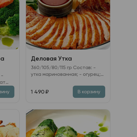
на
Деловая Утка
360/105/80/115 гр Состав: -
утка маринованная; - огурец;
дайкон; перец болгарский; лук
зелёный; - соус на основе
1 490
₽
зину
В корзину
Хойсин; - пшеничные лепёшки.
ая
ом