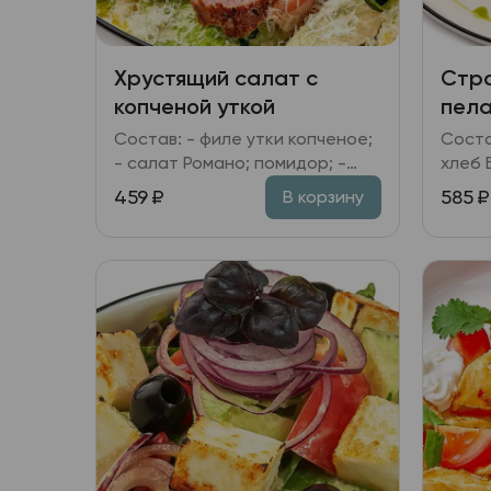
Хрустящий салат с
Стро
копченой уткой
пел
Состав: - филе утки копченое;
Соста
- салат Романо; помидор; -
хлеб 
сыр Пармезан; - сухари; -
красный; - соус
459
₽
585
₽
В корзину
горчица; специи; масло
бальз
укропное; масло
соево
растительное; чеснок.
зелен