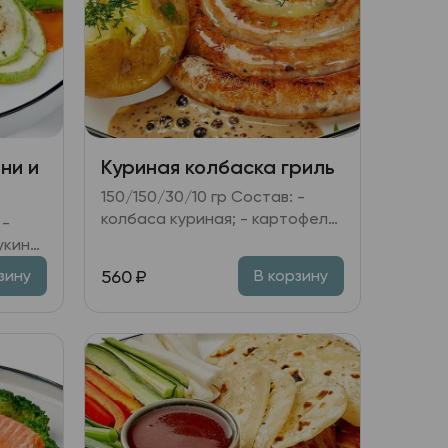
ни и
Куриная колбаска гриль
150/150/30/10 гр Состав: -
колбаса куриная; - картофель
в золе; овощная икра Рататуй;
укини,
- соус перечный; - горчица.
560
₽
зину
В корзину
,
ень.