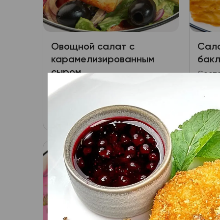
Овощной салат с
Сала
карамелизированным
бак
сыром
Соста
черри
Состав: - салат Романо; -
грече
огурец; перец болгарский;
кунжу
помидор; лук красный; -
449
₽
420
В корзину
сладк
оливки/маслины; - сыр Фета;
и сое
сахар; - заправка медово-
добав
горчичная.
масла