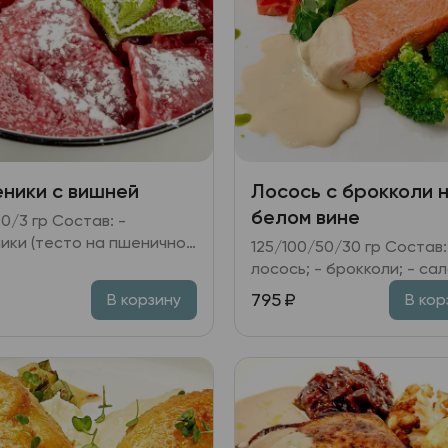
ники с вишней
Лосось с брокколи 
белом вине
гр Состав: -
ики (тесто на пшеничной
125/100/50/30 гр Состав: -
 вишня; вишневое желе); -
лосось; - брокколи; - салат
вка сметанная; - мята.
томатный (помидоры; лук
₽
795
₽
В корзину
В кор
красный; микс салата и
зелени; медово-горчичн
заправка); - соус на бел
вине.