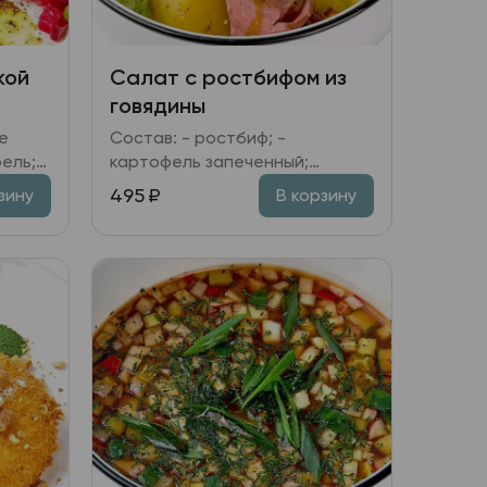
кой
Салат с ростбифом из
говядины
Состав: - ростбиф; -
ль; -
картофель запеченный;
апуста
томаты вяленые; - томаты
495
₽
зину
В корзину
Черри; микс салата; лук
красный; - заправка имбирная.
елень;
ксус