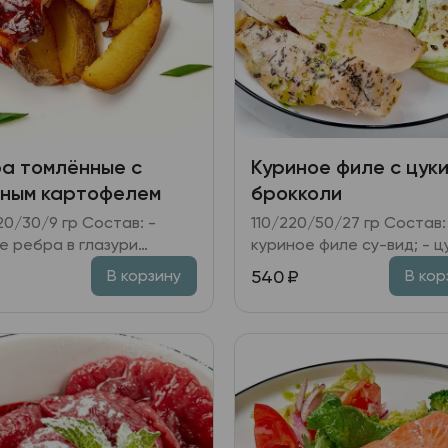
а томлённые с
Куриное филе с цуки
ным картофелем
брокколи
0/9 гр Состав: -
110/220/50/27 гр Состав: -
е ребра в глазури
куриное филе су-вид; - ц
кю; - картофель
брокколи; - соус из печенного
540
₽
В корзину
В кор
ый; - соус перечный; -
перца; - масло укропное
т, лук зелёный.
масло растительное, зел