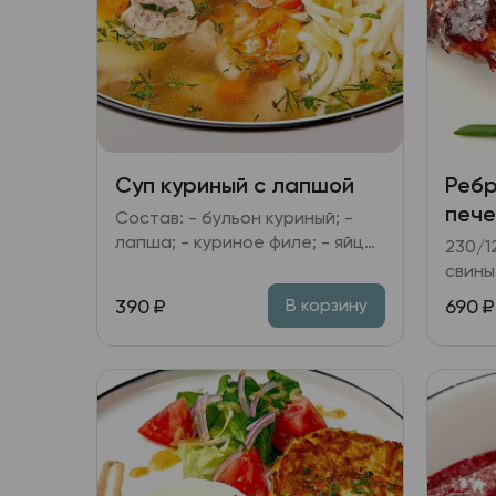
Суп куриный с лапшой
Ребр
пече
Состав: - бульон куриный; -
лапша; - куриное филе; - яйцо
230/120/3
куриное; - морковь, лук
свины
репчатый, зелень.
барбе
390
₽
690
₽
В корзину
печён
кунжу